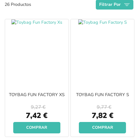
26
Productos
Filtrar Por
Descendente
TOYBAG FUN FACTORY XS
TOYBAG FUN FACTORY S
9,27 €
9,77 €
Special
Special
7,42 €
7,82 €
Price
Price
COMPRAR
COMPRAR