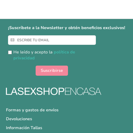
¡Suscríbete a la Newsletter y obtén beneficios exclusivos!
Inscríbase
a
nuestro
He leído y acepto la
política de
boletín
privacidad
de
noticias:
Suscribirse
Formas y gastos de envíos
Devoluciones
Información Tallas