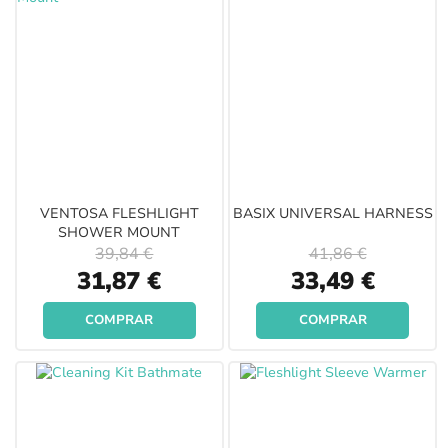
VENTOSA FLESHLIGHT
BASIX UNIVERSAL HARNESS
SHOWER MOUNT
39,84 €
41,86 €
Special
Special
31,87 €
33,49 €
Price
Price
COMPRAR
COMPRAR