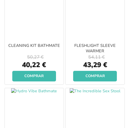
CLEANING KIT BATHMATE
FLESHLIGHT SLEEVE
WARMER
50,27 €
54,11 €
Special
Special
40,22 €
43,29 €
Price
Price
COMPRAR
COMPRAR