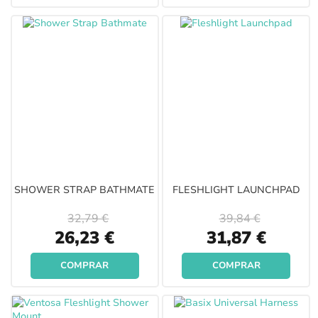
SHOWER STRAP BATHMATE
FLESHLIGHT LAUNCHPAD
32,79 €
39,84 €
Special
Special
26,23 €
31,87 €
Price
Price
COMPRAR
COMPRAR