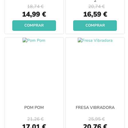
2
18,74 €
20,74 €
Special
Special
14,99 €
16,59 €
Price
Price
COMPRAR
COMPRAR
POM POM
FRESA VIBRADORA
21,26 €
25,95 €
Special
Special
17,01 €
20,76 €