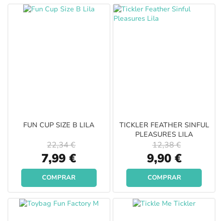
FUN CUP SIZE B LILA
TICKLER FEATHER SINFUL
PLEASURES LILA
22,34 €
12,38 €
Special
Special
7,99 €
9,90 €
Price
Price
COMPRAR
COMPRAR