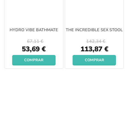
HYDRO VIBE BATHMATE
THE INCREDIBLE SEX STOOL
67,11 €
142,34 €
Special
Special
53,69 €
113,87 €
Price
Price
COMPRAR
COMPRAR