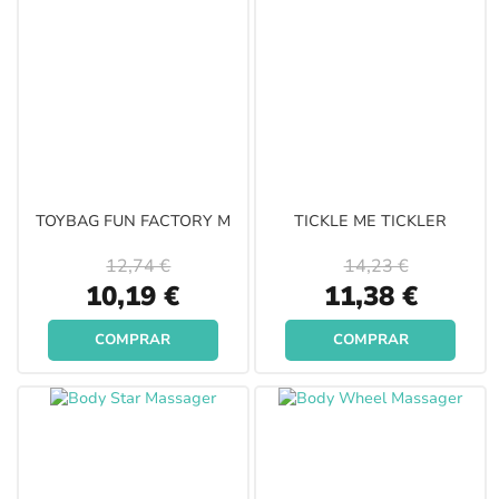
TOYBAG FUN FACTORY M
TICKLE ME TICKLER
12,74 €
14,23 €
Special
Special
10,19 €
11,38 €
Price
Price
COMPRAR
COMPRAR