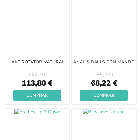
JAKE ROTATOR NATURAL
ANAL & BALLS CON MANDO
142,25 €
85,27 €
Special
Special
113,80 €
68,22 €
Price
Price
COMPRAR
COMPRAR