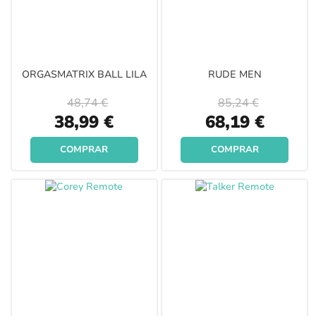
ORGASMATRIX BALL LILA
RUDE MEN
48,74 €
85,24 €
Special
Special
38,99 €
68,19 €
Price
Price
COMPRAR
COMPRAR