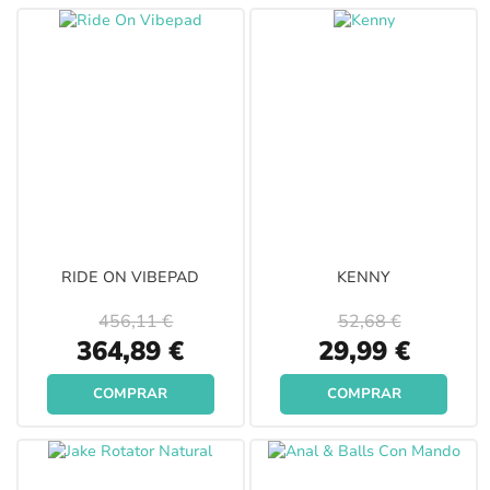
RIDE ON VIBEPAD
KENNY
456,11 €
52,68 €
Special
Special
364,89 €
29,99 €
Price
Price
COMPRAR
COMPRAR