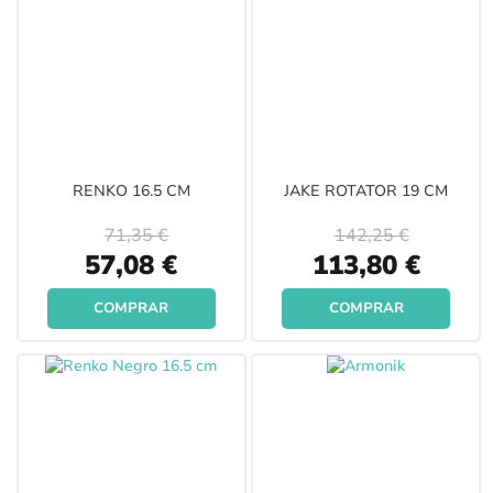
RENKO 16.5 CM
JAKE ROTATOR 19 CM
71,35 €
142,25 €
Special
Special
57,08 €
113,80 €
Price
Price
COMPRAR
COMPRAR