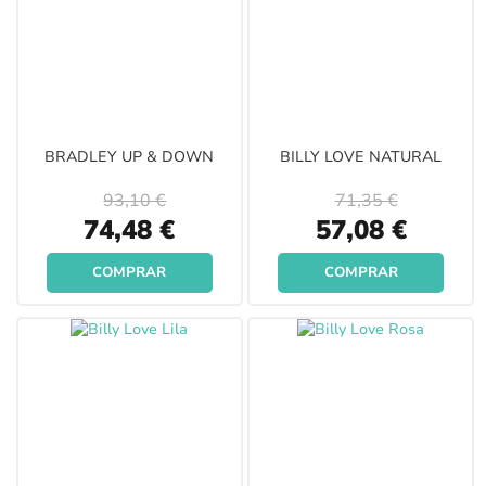
BRADLEY UP & DOWN
BILLY LOVE NATURAL
93,10 €
71,35 €
Special
Special
74,48 €
57,08 €
Price
Price
COMPRAR
COMPRAR