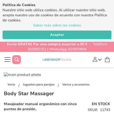
Política de Cookies
Nuestro sitio web utiliza cookies. Al utilizar nuestro sitio web,
acepta nuestro uso de cookies de acuerdo con nuestra Política
de cookies.
Saber más sobre las cookies
Aceptar
Envío GRATIS! Por una compra superior a 50 €
- Teléfono
933002151 | WhatsApp 615970856
Buscar
Mi
Saltar
al
Saltar
final
al
Inicio
Juguetes para parejas
Varios y accesorios
de
comienzo
Body Star Massager
la
de
galería
la
Masajeador manual ergonómico con cinco
EN STOCK
de
galería
puntos de presión.
SKU
11743
imágenes
de