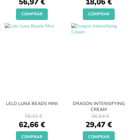
56,97 €
18,06 €
Price
Price
COMPRAR
COMPRAR
LELO LUNA BEADS MINI
DRAGON INTENSIFYING
CREAM
78,32 €
36,84 €
Special
Special
62,66 €
29,47 €
Price
Price
COMPRAR
COMPRAR