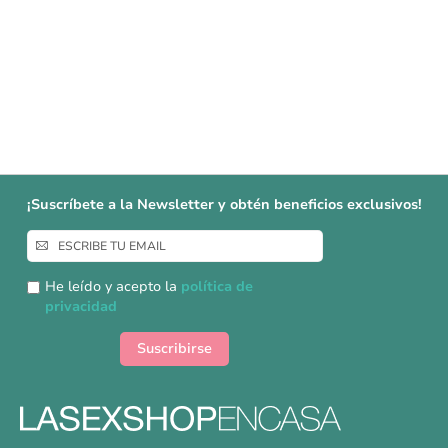
¡Suscríbete a la Newsletter y obtén beneficios exclusivos!
Inscríbase
a
nuestro
He leído y acepto la
política de
boletín
privacidad
de
noticias:
Suscribirse