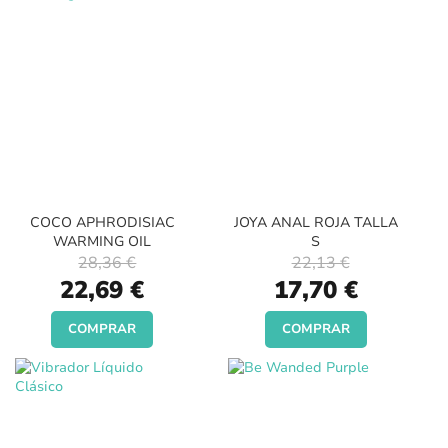
COCO APHRODISIAC
JOYA ANAL ROJA TALLA
WARMING OIL
S
28,36 €
22,13 €
Special
Special
22,69 €
17,70 €
Price
Price
COMPRAR
COMPRAR