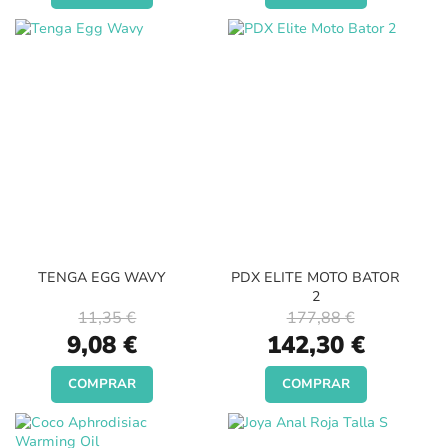
TENGA EGG WAVY
PDX ELITE MOTO BATOR
2
11,35 €
177,88 €
Special
Special
9,08 €
142,30 €
Price
Price
COMPRAR
COMPRAR