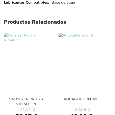
Base de agua
Productos Relacionados
SATISFYER PRO 2 +
AQUAGLIDE 200 ML
VIBRATION
71,21 €
22,58 €
Special
Special