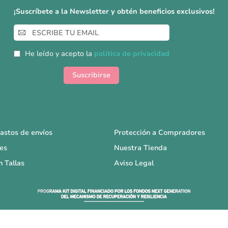
¡Suscríbete a la Newsletter y obtén beneficios exclusivos!
Inscríbase
a
nuestro
He leído y acepto la
política de privacidad
boletín
de
Suscribirse
noticias:
astos de envíos
Protección a Compradores
es
Nuestra Tienda
n Tallas
Aviso Legal