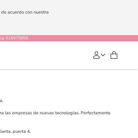
es de acuerdo con nuestra
pp 615970856
Mi cesta
a.
ara las empresas de nuevas tecnologías. Perfectamente
anta, puerta 4.