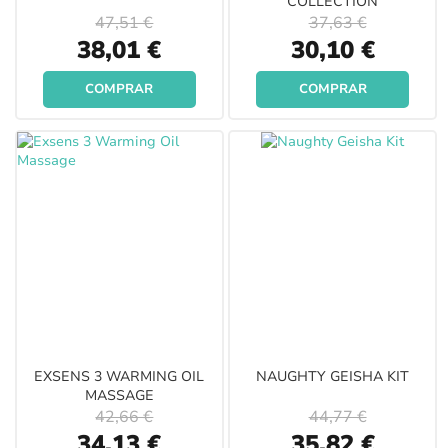
COLLECTION
47,51 €
37,63 €
Special
Special
38,01 €
30,10 €
Price
Price
COMPRAR
COMPRAR
EXSENS 3 WARMING OIL
NAUGHTY GEISHA KIT
MASSAGE
42,66 €
44,77 €
Special
Special
34,13 €
35,82 €