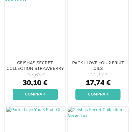
GEISHAS SECRET
PACK I LOVE YOU 2 FRUIT
COLLECTION STRAWBERRY
OILS
37,63 €
22,17 €
Special
Special
30,10 €
17,74 €
Price
Price
COMPRAR
COMPRAR