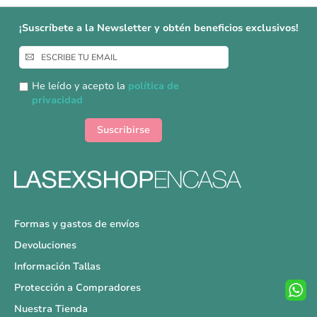
¡Suscríbete a la Newsletter y obtén beneficios exclusivos!
Inscríbase
a
nuestro
He leído y acepto la
política de
boletín
privacidad
de
noticias:
Suscribirse
Formas y gastos de envíos
Devoluciones
Información Tallas
Protección a Compradores
Nuestra Tienda