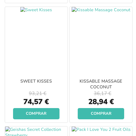
SWEET KISSES
KISSABLE MASSAGE
COCONUT
93,21 €
36,17 €
Special
Special
74,57 €
28,94 €
Price
Price
COMPRAR
COMPRAR