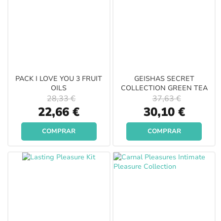
PACK I LOVE YOU 3 FRUIT
GEISHAS SECRET
OILS
COLLECTION GREEN TEA
28,33 €
37,63 €
Special
Special
22,66 €
30,10 €
Price
Price
COMPRAR
COMPRAR