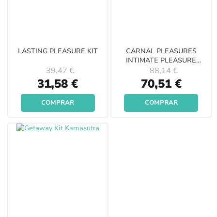
LASTING PLEASURE KIT
CARNAL PLEASURES
INTIMATE PLEASURE
COLLECTION
39,47 €
88,14 €
Special
Special
31,58 €
70,51 €
Price
Price
COMPRAR
COMPRAR