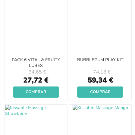
PACK 6 VITAL & FRUITY
BUBBLEGUM PLAY KIT
LUBES
34,65 €
74,18 €
Special
Special
27,72 €
59,34 €
Price
Price
COMPRAR
COMPRAR