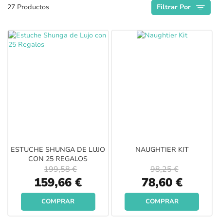
27
Productos
Filtrar Por
Descendente
ESTUCHE SHUNGA DE LUJO
NAUGHTIER KIT
CON 25 REGALOS
199,58 €
98,25 €
Special
Special
159,66 €
78,60 €
Price
Price
COMPRAR
COMPRAR