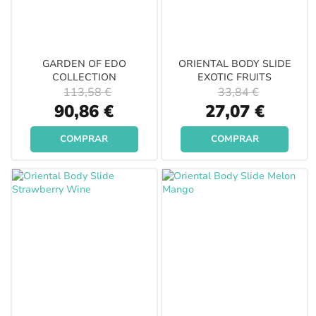
GARDEN OF EDO
ORIENTAL BODY SLIDE
COLLECTION
EXOTIC FRUITS
113,58 €
33,84 €
Special
Special
90,86 €
27,07 €
Price
Price
COMPRAR
COMPRAR