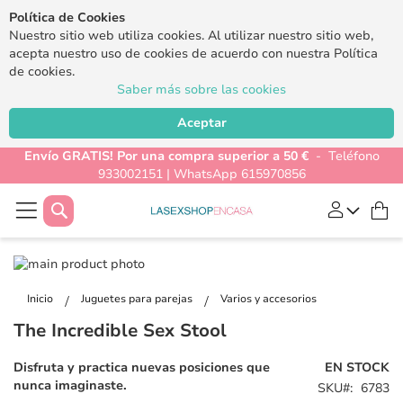
Política de Cookies
Nuestro sitio web utiliza cookies. Al utilizar nuestro sitio web,
acepta nuestro uso de cookies de acuerdo con nuestra Política
de cookies.
Saber más sobre las cookies
Aceptar
Envío GRATIS! Por una compra superior a 50 €
- Teléfono
933002151 | WhatsApp 615970856
Buscar
Mi
Saltar
al
Saltar
final
al
Inicio
Juguetes para parejas
Varios y accesorios
de
comienzo
The Incredible Sex Stool
la
de
galería
la
Disfruta y practica nuevas posiciones que
EN STOCK
de
galería
nunca imaginaste.
SKU
6783
imágenes
de