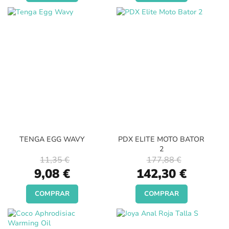
TENGA EGG WAVY
PDX ELITE MOTO BATOR
2
11,35 €
177,88 €
Special
Special
9,08 €
142,30 €
Price
Price
COMPRAR
COMPRAR