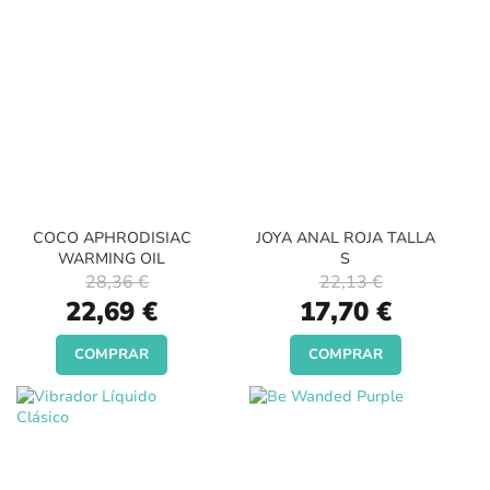
COCO APHRODISIAC
JOYA ANAL ROJA TALLA
WARMING OIL
S
28,36 €
22,13 €
Special
Special
22,69 €
17,70 €
Price
Price
COMPRAR
COMPRAR