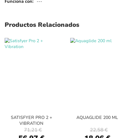
---
Productos Relacionados
SATISFYER PRO 2 +
AQUAGLIDE 200 ML
VIBRATION
71,21 €
22,58 €
Special
Special