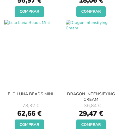
56,97 €
18,06 €
Price
Price
COMPRAR
COMPRAR
LELO LUNA BEADS MINI
DRAGON INTENSIFYING
CREAM
78,32 €
36,84 €
Special
Special
62,66 €
29,47 €
Price
Price
COMPRAR
COMPRAR