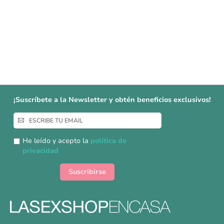
¡Suscríbete a la Newsletter y obtén beneficios exclusivos!
Inscríbase
a
nuestro
He leído y acepto la
política de
boletín
privacidad
de
noticias:
Suscribirse