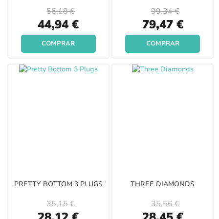
56,18 €
99,34 €
Special
Special
44,94 €
79,47 €
Price
Price
COMPRAR
COMPRAR
PRETTY BOTTOM 3 PLUGS
THREE DIAMONDS
35,15 €
35,56 €
Special
Special
28,12 €
28,45 €