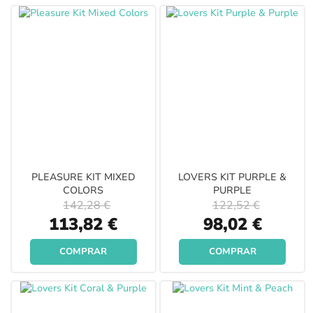
PLEASURE KIT MIXED
LOVERS KIT PURPLE &
COLORS
PURPLE
142,28 €
122,52 €
Special
Special
113,82 €
98,02 €
Price
Price
COMPRAR
COMPRAR