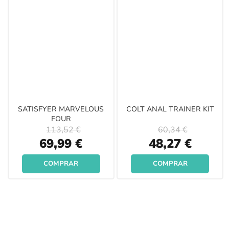
SATISFYER MARVELOUS
COLT ANAL TRAINER KIT
FOUR
113,52 €
60,34 €
Special
Special
69,99 €
48,27 €
Price
Price
COMPRAR
COMPRAR