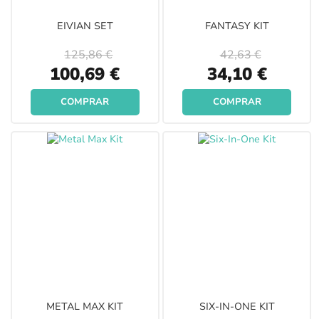
EIVIAN SET
FANTASY KIT
125,86 €
42,63 €
Special
Special
100,69 €
34,10 €
Price
Price
COMPRAR
COMPRAR
METAL MAX KIT
SIX-IN-ONE KIT