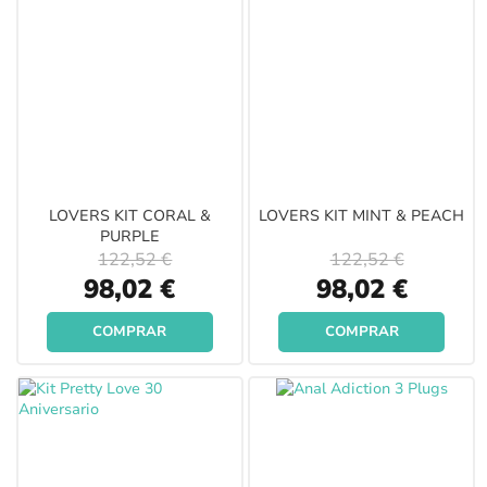
LOVERS KIT CORAL &
LOVERS KIT MINT & PEACH
PURPLE
122,52 €
122,52 €
Special
Special
98,02 €
98,02 €
Price
Price
COMPRAR
COMPRAR