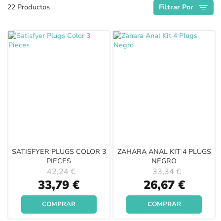
22
Productos
Filtrar Por
Descendente
SATISFYER PLUGS COLOR 3
ZAHARA ANAL KIT 4 PLUGS
PIECES
NEGRO
42,24 €
33,34 €
Special
Special
33,79 €
26,67 €
Price
Price
COMPRAR
COMPRAR