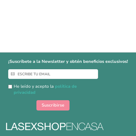
¡Suscríbete a la Newsletter y obtén beneficios exclusivos!
Inscríbase
a
nuestro
He leído y acepto la
política de
boletín
privacidad
de
noticias:
Suscribirse