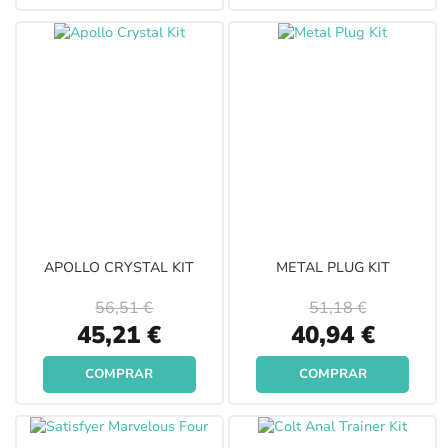
APOLLO CRYSTAL KIT
METAL PLUG KIT
56,51 €
51,18 €
Special
Special
45,21 €
40,94 €
Price
Price
COMPRAR
COMPRAR