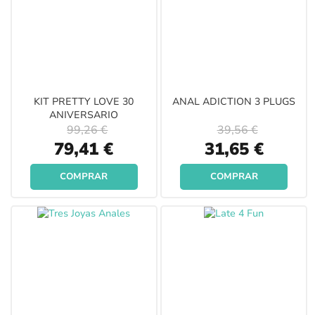
KIT PRETTY LOVE 30
ANAL ADICTION 3 PLUGS
ANIVERSARIO
99,26 €
39,56 €
Special
Special
79,41 €
31,65 €
Price
Price
COMPRAR
COMPRAR