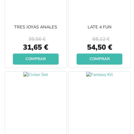
TRES JOYAS ANALES
LATE 4 FUN
39,56 €
68,12 €
Special
Special
31,65 €
54,50 €
Price
Price
COMPRAR
COMPRAR