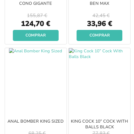
CONO GIGANTE
BEN MAX
155,87 €
42,45 €
Special
Special
124,70 €
33,96 €
Price
Price
COMPRAR
COMPRAR
ANAL BOMBER KING SIZED
KING COCK 10” COCK WITH
BALLS BLACK
68,25 €
77,83 €