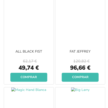
ALL BLACK FIST
FAT JEFFREY
62,17 €
120,82 €
Special
Special
49,74 €
96,66 €
Price
Price
COMPRAR
COMPRAR