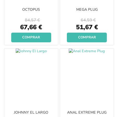
OCTOPUS
MEGA PLUG
84,57 €
64,59 €
Special
Special
67,66 €
51,67 €
Price
Price
COMPRAR
COMPRAR
JOHNNY EL LARGO
ANAL EXTREME PLUG