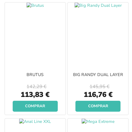
BRUTUS
BIG RANDY DUAL LAYER
142,29 €
145,95 €
Special
Special
113,83 €
116,76 €
Price
Price
COMPRAR
COMPRAR