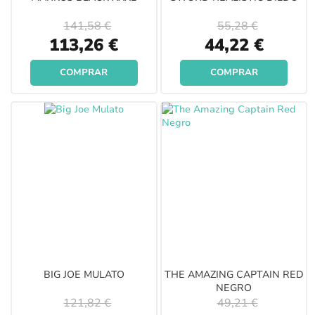
141,58 €
55,28 €
Special
Special
113,26 €
44,22 €
Price
Price
COMPRAR
COMPRAR
BIG JOE MULATO
THE AMAZING CAPTAIN RED
NEGRO
121,82 €
49,21 €