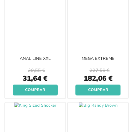
ANAL LINE XXL
MEGA EXTREME
39,55 €
227,58 €
Special
Special
31,64 €
182,06 €
Price
Price
COMPRAR
COMPRAR