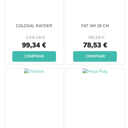
COLOSAL RAYDER
FAT JIM 28 CM
124,18 €
98,16 €
Special
Special
99,34 €
78,53 €
Price
Price
COMPRAR
COMPRAR