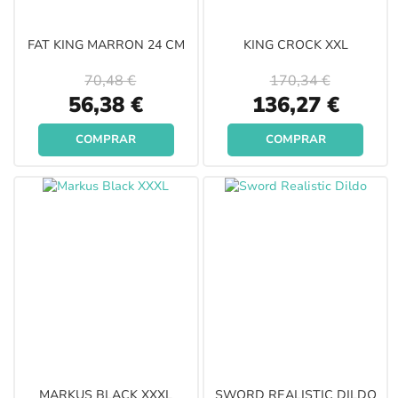
FAT KING MARRON 24 CM
KING CROCK XXL
70,48 €
170,34 €
Special
Special
56,38 €
136,27 €
Price
Price
COMPRAR
COMPRAR
MARKUS BLACK XXXL
SWORD REALISTIC DILDO