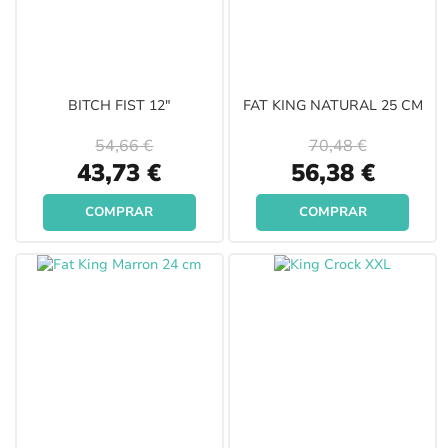
BITCH FIST 12"
FAT KING NATURAL 25 CM
54,66 €
70,48 €
Special
Special
43,73 €
56,38 €
Price
Price
COMPRAR
COMPRAR