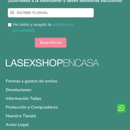
¡Suscríbete a la Newsletter y obtén beneficios exclusivos!
Inscríbase
a
nuestro
He leído y acepto la
política de
boletín
privacidad
de
noticias:
Suscribirse
Formas y gastos de envíos
Devoluciones
Información Tallas
Protección a Compradores
Nuestra Tienda
Aviso Legal