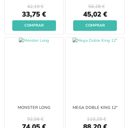
42,19 €
56,28 €
Special
Special
33,75 €
45,02 €
Price
Price
COMPRAR
COMPRAR
MONSTER LONG
MEGA DOBLE KING 12"
92,56 €
110,25 €
Special
Special
74,05 €
88,20 €