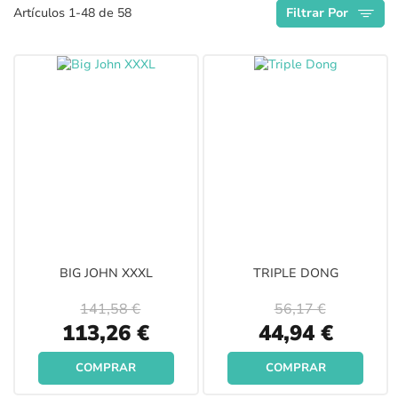
Artículos
1
-
48
de
58
Filtrar Por
Descendente
BIG JOHN XXXL
TRIPLE DONG
141,58 €
56,17 €
Special
Special
113,26 €
44,94 €
Price
Price
COMPRAR
COMPRAR