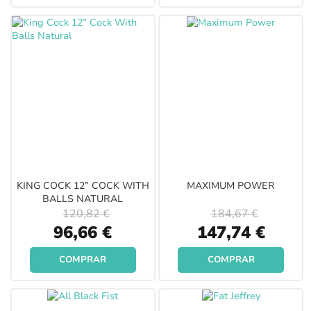
KING COCK 12” COCK WITH
MAXIMUM POWER
BALLS NATURAL
120,82 €
184,67 €
Special
Special
96,66 €
147,74 €
Price
Price
COMPRAR
COMPRAR