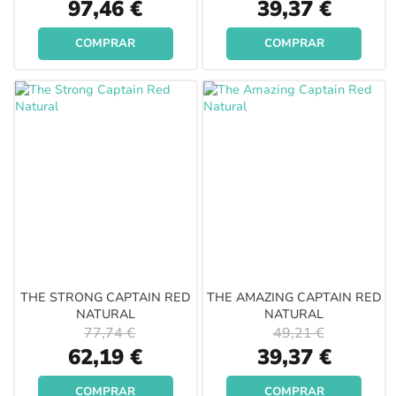
Special
Special
97,46 €
39,37 €
Price
Price
COMPRAR
COMPRAR
THE STRONG CAPTAIN RED
THE AMAZING CAPTAIN RED
NATURAL
NATURAL
77,74 €
49,21 €
Special
Special
62,19 €
39,37 €
Price
Price
COMPRAR
COMPRAR