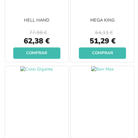
HELL HAND
MEGA KING
77,98 €
64,11 €
Special
Special
62,38 €
51,29 €
Price
Price
COMPRAR
COMPRAR