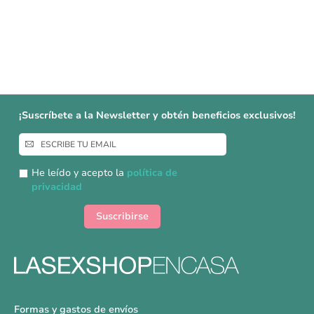
¡Suscríbete a la Newsletter y obtén beneficios exclusivos!
Inscríbase
a
nuestro
He leído y acepto la
política de
boletín
privacidad
de
noticias:
Suscribirse
Formas y gastos de envíos