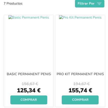
7
Productos
Filtrar Por
Descendente
BASIC PERMANENT PENIS
PRO KIT PERMANENT PENIS
156,67 €
194,67 €
Special
Special
125,34 €
155,74 €
Price
Price
COMPRAR
COMPRAR