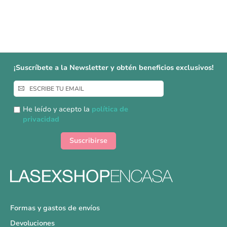
¡Suscríbete a la Newsletter y obtén beneficios exclusivos!
Inscríbase
a
nuestro
He leído y acepto la
política de
boletín
privacidad
de
noticias:
Suscribirse
Formas y gastos de envíos
Devoluciones