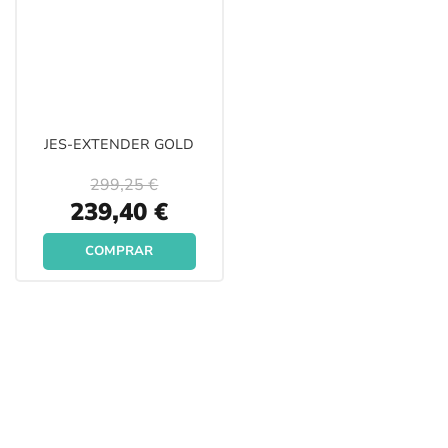
JES-EXTENDER GOLD
299,25 €
Special
239,40 €
Price
COMPRAR