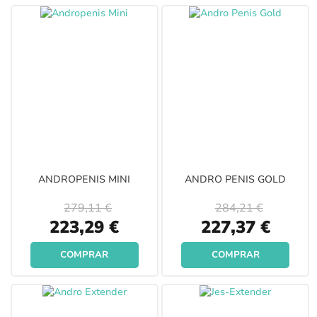
ANDROPENIS MINI
ANDRO PENIS GOLD
279,11 €
284,21 €
Special
Special
223,29 €
227,37 €
Price
Price
COMPRAR
COMPRAR