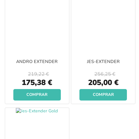
ANDRO EXTENDER
JES-EXTENDER
219,22 €
256,25 €
Special
Special
175,38 €
205,00 €
Price
Price
COMPRAR
COMPRAR