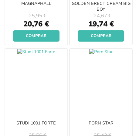
MAGNAPHALL
GOLDEN ERECT CREAM BIG
BOY
25,95 €
24,67 €
Special
Special
20,76 €
19,74 €
Price
Price
COMPRAR
COMPRAR
STUDI 1001 FORTE
PORN STAR
25,56 €
25,43 €