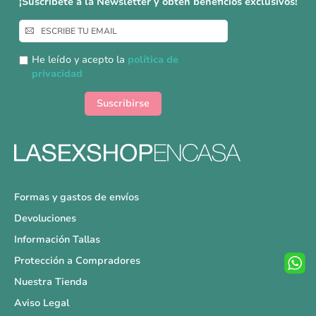
¡Suscríbete a la Newsletter y obtén beneficios exclusivos!
Inscríbase
a
nuestro
He leído y acepto la
política de
boletín
privacidad
de
noticias:
Suscribirse
Formas y gastos de envíos
Devoluciones
Información Tallas
Protección a Compradores
Nuestra Tienda
Aviso Legal