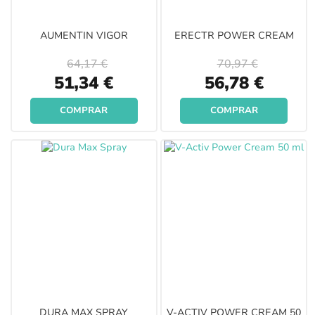
AUMENTIN VIGOR
ERECTR POWER CREAM
64,17 €
70,97 €
Special
Special
51,34 €
56,78 €
Price
Price
COMPRAR
COMPRAR
DURA MAX SPRAY
V-ACTIV POWER CREAM 50