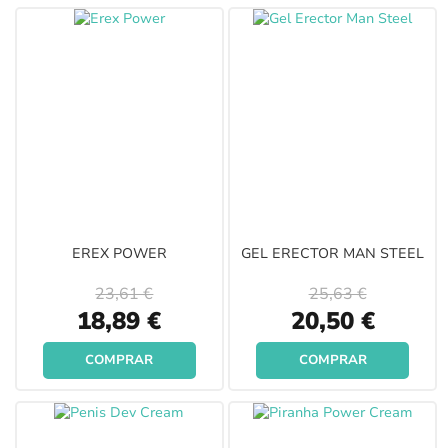
EREX POWER
GEL ERECTOR MAN STEEL
23,61 €
25,63 €
Special
Special
18,89 €
20,50 €
Price
Price
COMPRAR
COMPRAR