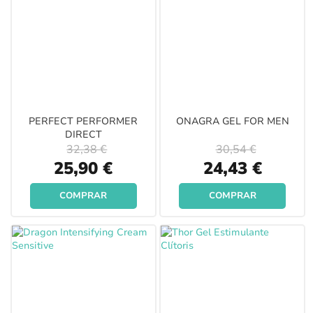
PERFECT PERFORMER
ONAGRA GEL FOR MEN
DIRECT
32,38 €
30,54 €
Special
Special
25,90 €
24,43 €
Price
Price
COMPRAR
COMPRAR