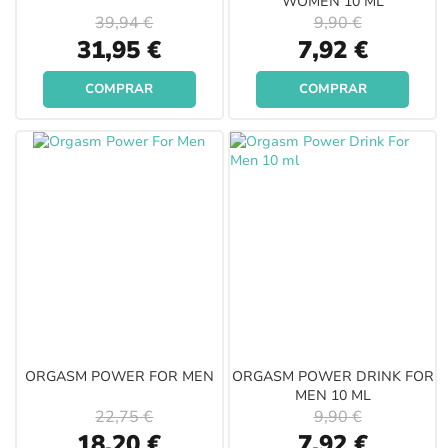
WOMEN 10 ML
39,94 €
9,90 €
Special
Special
31,95 €
7,92 €
Price
Price
COMPRAR
COMPRAR
ORGASM POWER FOR MEN
ORGASM POWER DRINK FOR
MEN 10 ML
22,75 €
9,90 €
Special
Special
18,20 €
7,92 €