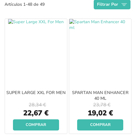
Artículos
1
-
48
de
49
Filtrar Por
Descendente
SUPER LARGE XXL FOR MEN
SPARTAN MAN ENHANCER
40 ML
28,34 €
23,78 €
Special
Special
22,67 €
19,02 €
Price
Price
COMPRAR
COMPRAR