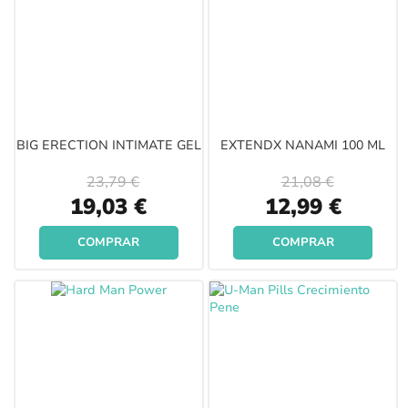
BIG ERECTION INTIMATE GEL
EXTENDX NANAMI 100 ML
23,79 €
21,08 €
Special
Special
19,03 €
12,99 €
Price
Price
COMPRAR
COMPRAR