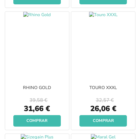
RHINO GOLD
TOURO XXXL
39,58 €
32,57 €
Special
Special
31,66 €
26,06 €
Price
Price
COMPRAR
COMPRAR