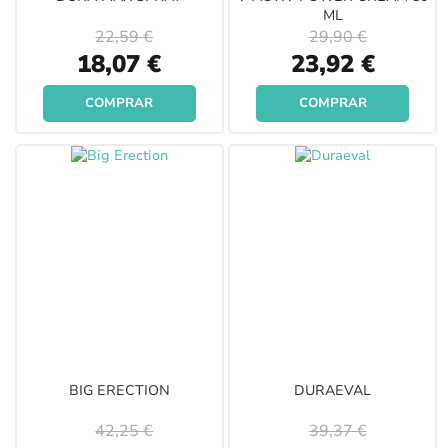
ML
22,59 €
29,90 €
Special
Special
18,07 €
23,92 €
Price
Price
COMPRAR
COMPRAR
BIG ERECTION
DURAEVAL
42,25 €
39,37 €