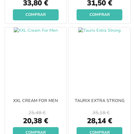
Special
Special
33,80 €
31,50 €
Price
Price
COMPRAR
COMPRAR
XXL CREAM FOR MEN
TAURIX EXTRA STRONG
25,48 €
35,18 €
Special
Special
20,38 €
28,14 €
Price
Price
COMPRAR
COMPRAR