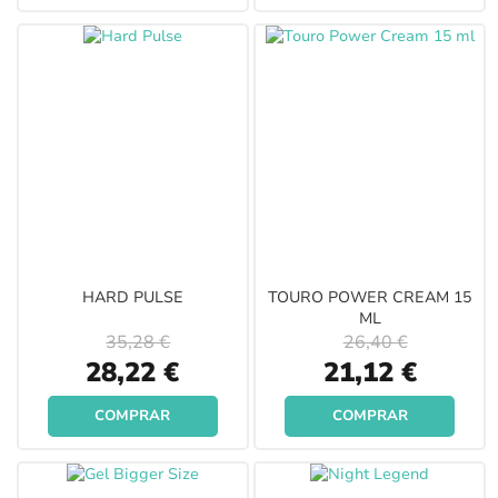
HARD PULSE
TOURO POWER CREAM 15
ML
35,28 €
26,40 €
Special
Special
28,22 €
21,12 €
Price
Price
COMPRAR
COMPRAR