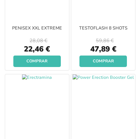
PENISEX XXL EXTREME
TESTOFLASH 8 SHOTS
28,08 €
59,86 €
Special
Special
22,46 €
47,89 €
Price
Price
COMPRAR
COMPRAR