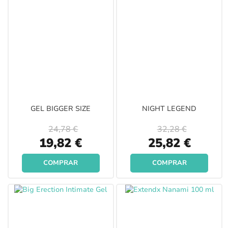
GEL BIGGER SIZE
NIGHT LEGEND
24,78 €
32,28 €
Special
Special
19,82 €
25,82 €
Price
Price
COMPRAR
COMPRAR