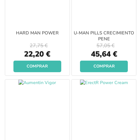
HARD MAN POWER
U-MAN PILLS CRECIMIENTO
PENE
27,75 €
57,05 €
Special
Special
22,20 €
45,64 €
Price
Price
COMPRAR
COMPRAR