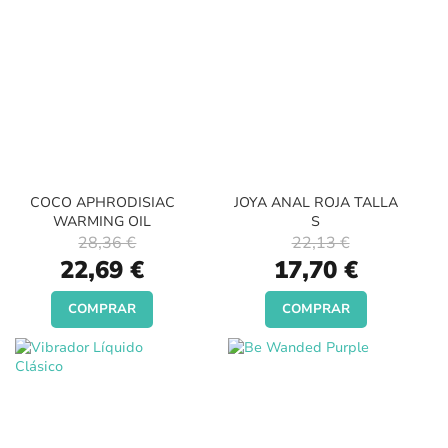
COCO APHRODISIAC
JOYA ANAL ROJA TALLA
WARMING OIL
S
28,36 €
22,13 €
Special
Special
22,69 €
17,70 €
Price
Price
COMPRAR
COMPRAR