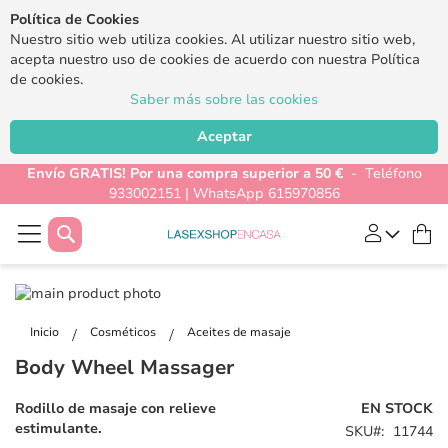
Política de Cookies
Nuestro sitio web utiliza cookies. Al utilizar nuestro sitio web,
acepta nuestro uso de cookies de acuerdo con nuestra Política
de cookies.
Saber más sobre las cookies
Aceptar
Envío GRATIS! Por una compra superior a 50 €
- Teléfono
933002151 | WhatsApp 615970856
Buscar
Mi
Saltar
al
Saltar
final
al
Inicio
Cosméticos
Aceites de masaje
de
comienzo
Body Wheel Massager
la
de
galería
la
Rodillo de masaje con relieve
EN STOCK
de
galería
estimulante.
SKU
11744
imágenes
de