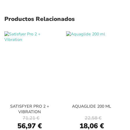
Productos Relacionados
SATISFYER PRO 2 +
AQUAGLIDE 200 ML
VIBRATION
71,21 €
22,58 €
Special
Special
56,97 €
18,06 €
Price
Price