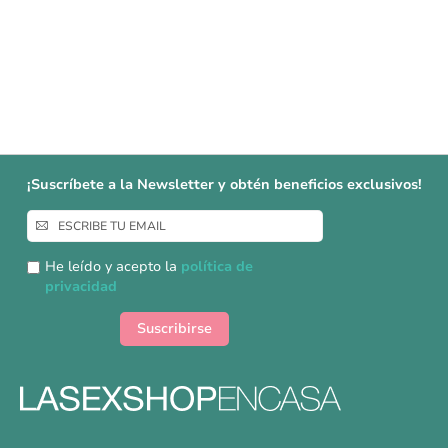
¡Suscríbete a la Newsletter y obtén beneficios exclusivos!
Inscríbase
a
nuestro
He leído y acepto la
política de
boletín
privacidad
de
noticias:
Suscribirse