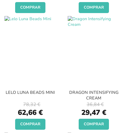
COMPRAR
COMPRAR
LELO LUNA BEADS MINI
DRAGON INTENSIFYING
CREAM
78,32 €
36,84 €
Special
Special
62,66 €
29,47 €
Price
Price
COMPRAR
COMPRAR