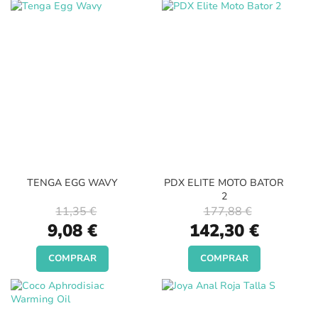
TENGA EGG WAVY
PDX ELITE MOTO BATOR
2
11,35 €
177,88 €
Special
Special
9,08 €
142,30 €
Price
Price
COMPRAR
COMPRAR