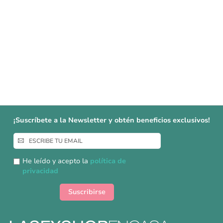
¡Suscríbete a la Newsletter y obtén beneficios exclusivos!
Inscríbase
a
nuestro
He leído y acepto la
política de
boletín
privacidad
de
noticias:
Suscribirse