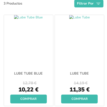
3
Productos
Filtrar Por
Descendente
LUBE TUBE BLUE
LUBE TUBE
12,78 €
14,19 €
Special
Special
10,22 €
11,35 €
Price
Price
COMPRAR
COMPRAR