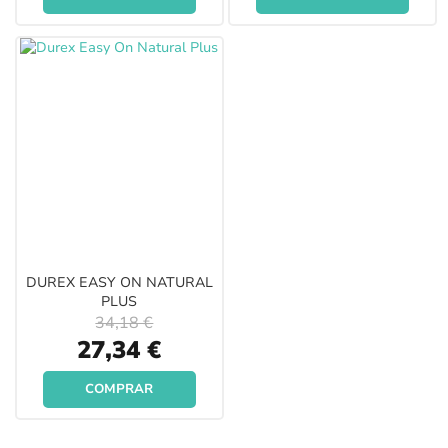
DUREX EASY ON NATURAL
PLUS
34,18 €
Special
27,34 €
Price
COMPRAR