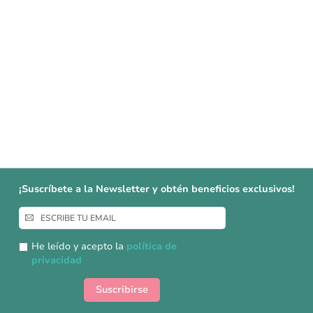
¡Suscríbete a la Newsletter y obtén beneficios exclusivos!
Inscríbase
a
nuestro
He leído y acepto la
política de
boletín
privacidad
de
noticias:
Suscribirse