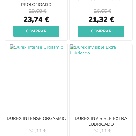
PROLONGADO
29,68 €
26,65 €
Special
Special
23,74 €
21,32 €
Price
Price
COMPRAR
COMPRAR
DUREX INTENSE ORGASMIC
DUREX INVISIBLE EXTRA
LUBRICADO
32,11 €
32,11 €