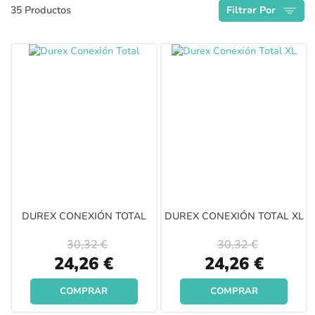
35
Productos
Filtrar Por
Descendente
DUREX CONEXIÓN TOTAL
DUREX CONEXIÓN TOTAL XL
30,32 €
30,32 €
Special
Special
24,26 €
24,26 €
Price
Price
COMPRAR
COMPRAR