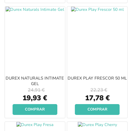
DUREX NATURALS INTIMATE
DUREX PLAY FRESCOR 50 ML
GEL
24,91 €
22,23 €
Special
Special
19,93 €
17,78 €
Price
Price
COMPRAR
COMPRAR