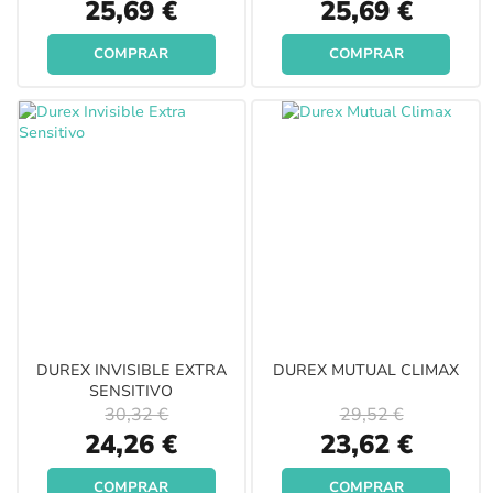
Special
Special
25,69 €
25,69 €
Price
Price
COMPRAR
COMPRAR
DUREX INVISIBLE EXTRA
DUREX MUTUAL CLIMAX
SENSITIVO
30,32 €
29,52 €
Special
Special
24,26 €
23,62 €
Price
Price
COMPRAR
COMPRAR