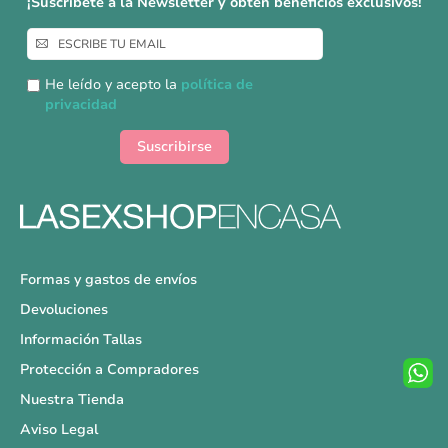
¡Suscríbete a la Newsletter y obtén beneficios exclusivos!
Inscríbase
a
nuestro
He leído y acepto la
política de
boletín
privacidad
de
noticias:
Suscribirse
Formas y gastos de envíos
Devoluciones
Información Tallas
Protección a Compradores
Nuestra Tienda
Aviso Legal