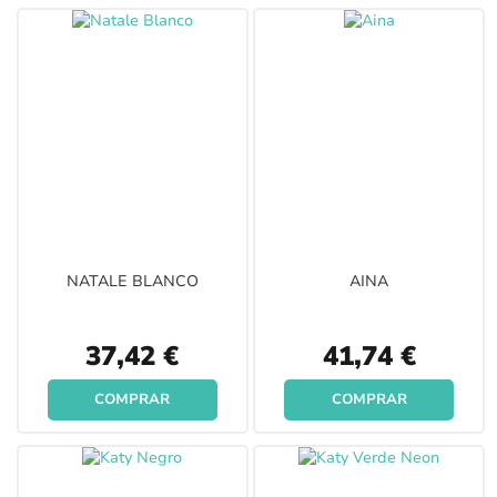
NATALE BLANCO
AINA
37,42 €
41,74 €
COMPRAR
COMPRAR