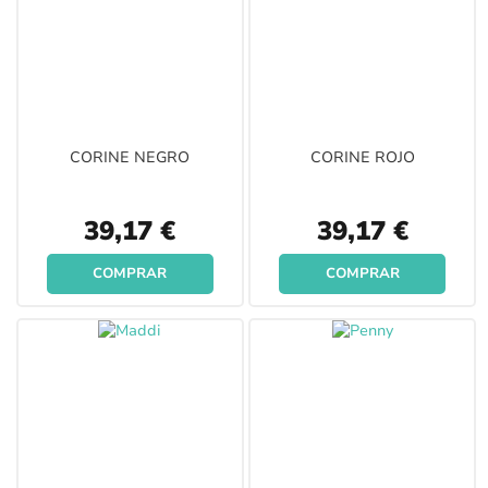
CORINE NEGRO
CORINE ROJO
39,17 €
39,17 €
COMPRAR
COMPRAR