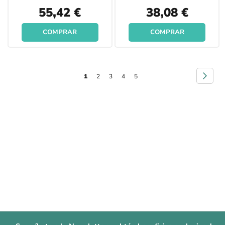
55,42 €
38,08 €
COMPRAR
COMPRAR
Página
Págin
Sigui
Actualmente
Página
Página
Página
Página
1
2
3
4
5
estás
leyendo
página