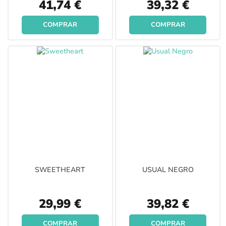
41,74 €
39,32 €
COMPRAR
COMPRAR
SWEETHEART
USUAL NEGRO
29,99 €
39,82 €
COMPRAR
COMPRAR