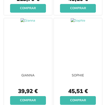
COMPRAR
COMPRAR
GIANNA
SOPHIE
39,92 €
45,51 €
COMPRAR
COMPRAR