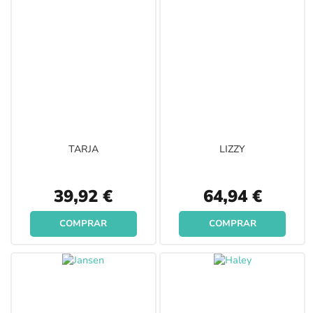
TARJA
LIZZY
39,92 €
64,94 €
COMPRAR
COMPRAR