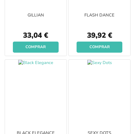
GILLIAN
FLASH DANCE
33,04 €
39,92 €
COMPRAR
COMPRAR
BLACK ELEGANCE
SEXY DOTS