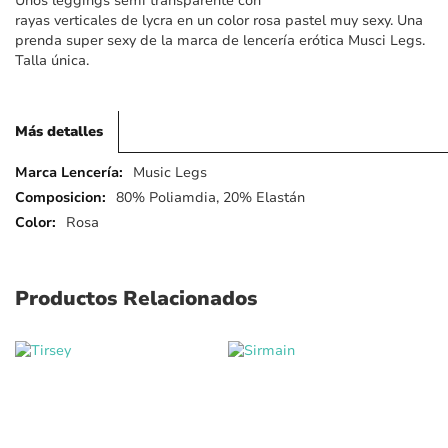
Unos leggings semi transparente con
imágenes
rayas verticales de lycra en un color rosa pastel muy sexy. Una
prenda super sexy de la marca de lencería erótica Musci Legs.
Talla única.
Más detalles
Más
Music Legs
detalles
80% Poliamdia, 20% Elastán
Rosa
Productos Relacionados