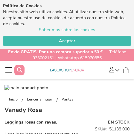
Política de Cookies
Nuestro sitio web utiliza cookies. Al utilizar nuestro sitio web,
acepta nuestro uso de cookies de acuerdo con nuestra Política
de cookies.
Saber más sobre las cookies
Aceptar
Envío GRATIS! Por una compra superior a 50 €
- Teléfono
933002151 | WhatsApp 615970856
Buscar
Mi
Saltar
al
Saltar
final
al
Inicio
Lencería mujer
Pantys
de
comienzo
Vanedy Rosa
la
de
galería
la
Leggings rosas con rayas.
EN STOCK
de
galería
SKU
51138 000
imágenes
de