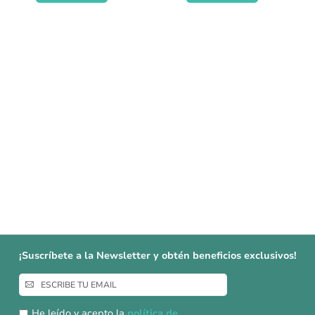
¡Suscríbete a la Newsletter y obtén beneficios exclusivos!
Inscríbase
a
nuestro
He leído y acepto la
política de