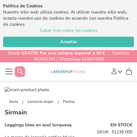
Política de Cookies
Nuestro sitio web utiliza cookies. Al utilizar nuestro sitio web,
acepta nuestro uso de cookies de acuerdo con nuestra Política
de cookies.
Saber más sobre las cookies
Aceptar
Envío GRATIS! Por una compra superior a 50 €
- Teléfono
933002151 | WhatsApp 615970856
Buscar
Mi
Saltar
al
Saltar
final
al
Inicio
Lencería mujer
Pantys
de
comienzo
Sirmain
la
de
galería
la
Leggings lisos en azul turquesa.
EN STOCK
de
galería
SKU
51136 000
imágenes
de