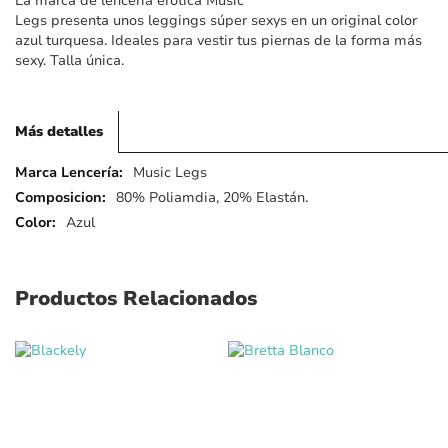
La marca de lencería erótica Music
imágenes
Legs presenta unos leggings súper sexys en un original color
azul turquesa. Ideales para vestir tus piernas de la forma más
sexy. Talla única.
Más detalles
Más
Music Legs
detalles
80% Poliamdia, 20% Elastán.
Azul
Productos Relacionados