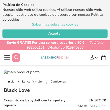
Política de Cookies
Nuestro sitio web utiliza cookies. Al utilizar nuestro sitio web,
acepta nuestro uso de cookies de acuerdo con nuestra Política
de cookies.
Saber más sobre las cookies
Aceptar
Envío GRATIS! Por una compra superior a 50 €
- Teléfono
933002151 | WhatsApp 615970856
Buscar
Mi
Saltar
al
Saltar
final
al
Inicio
Lencería mujer
Camisones
de
comienzo
Black Love
la
de
galería
la
Conjunto de babydoll con tanguita y
EN STOCK
de
galería
liguero.
SKU
51128 000
imágenes
de