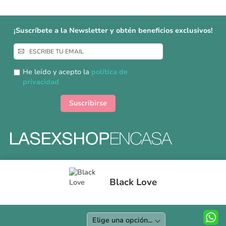
¡Suscríbete a la Newsletter y obtén beneficios exclusivos!
Inscríbase
a
nuestro
He leído y acepto la
política de
boletín
privacidad
de
noticias:
Suscribirse
Formas y gastos de envíos
Black Love
Devoluciones
Información Tallas
Protección a Compradores