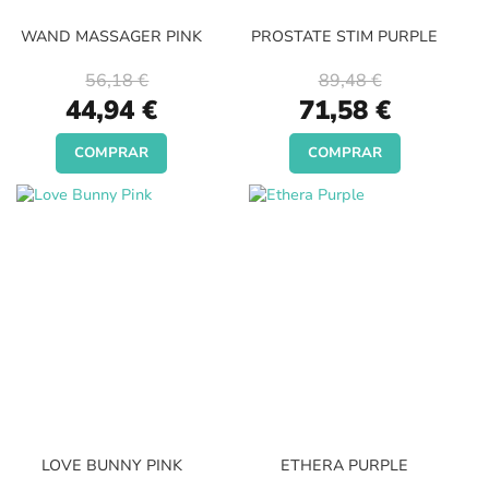
WAND MASSAGER PINK
PROSTATE STIM PURPLE
56,18 €
89,48 €
Special
Special
44,94 €
71,58 €
Price
Price
COMPRAR
COMPRAR
LOVE BUNNY PINK
ETHERA PURPLE