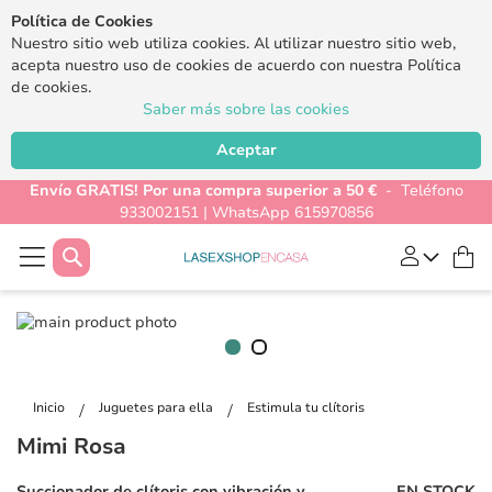
Política de Cookies
Nuestro sitio web utiliza cookies. Al utilizar nuestro sitio web,
acepta nuestro uso de cookies de acuerdo con nuestra Política
de cookies.
Saber más sobre las cookies
Aceptar
Envío GRATIS! Por una compra superior a 50 €
- Teléfono
933002151 | WhatsApp 615970856
Buscar
Mi
Saltar
al
final
Saltar
de
al
la
Inicio
Juguetes para ella
Estimula tu clítoris
comienzo
galería
Mimi Rosa
de
de
la
imágenes
Succionador de clítoris con vibración y
EN STOCK