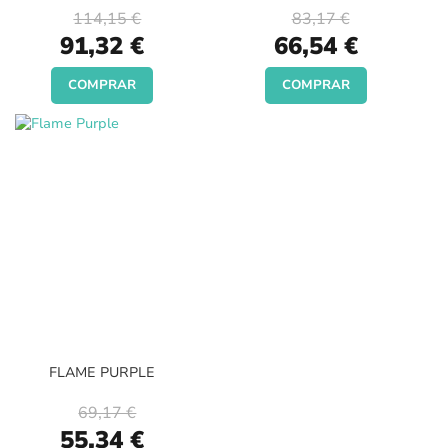
114,15 €
83,17 €
Special
Special
91,32 €
66,54 €
Price
Price
COMPRAR
COMPRAR
FLAME PURPLE
69,17 €
Special
55,34 €
Price