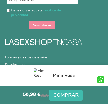
a
nuestro
He leído y acepto la
política de
boletín
privacidad
de
noticias:
Suscribirse
Formas y gastos de envíos
Devoluciones
Información Tallas
Mimi Rosa
Protección a Compradores
Nuestra Tienda
50,98 €
Aviso Legal
COMPRAR
63,73 €
Síguenos en nuestras redes sociales