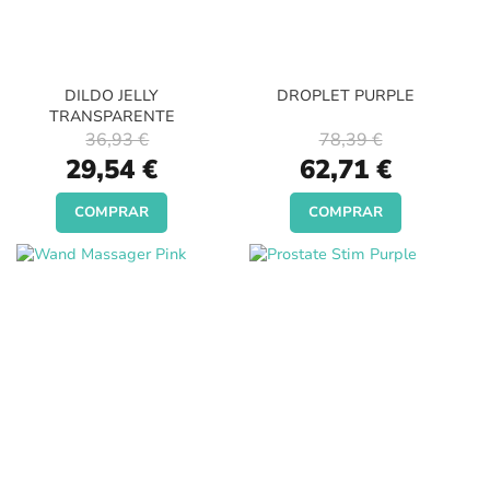
DILDO JELLY
DROPLET PURPLE
TRANSPARENTE
36,93 €
78,39 €
Special
Special
29,54 €
62,71 €
Price
Price
COMPRAR
COMPRAR