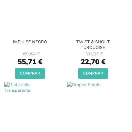
IMPULSE NEGRO
TWIST & SHOUT
TURQUOISE
69,64 €
28,37 €
Special
Special
55,71 €
22,70 €
Price
Price
COMPRAR
COMPRAR