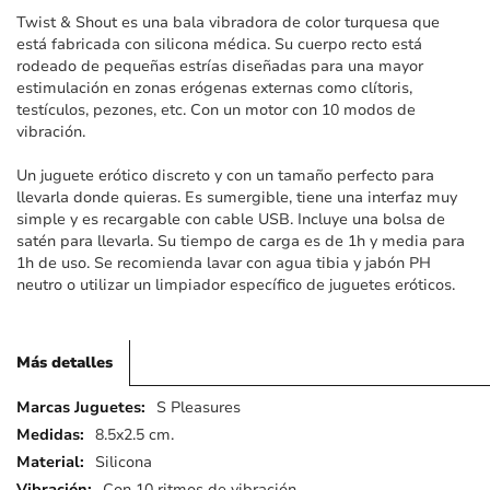
imágenes
Twist & Shout es una bala vibradora de color turquesa que
está fabricada con silicona médica. Su cuerpo recto está
rodeado de pequeñas estrías diseñadas para una mayor
estimulación en zonas erógenas externas como clítoris,
testículos, pezones, etc. Con un motor con 10 modos de
vibración.
Un juguete erótico discreto y con un tamaño perfecto para
llevarla donde quieras. Es sumergible, tiene una interfaz muy
simple y es recargable con cable USB. Incluye una bolsa de
satén para llevarla. Su tiempo de carga es de 1h y media para
1h de uso. Se recomienda lavar con agua tibia y jabón PH
neutro o utilizar un limpiador específico de juguetes eróticos.
Más detalles
Más
S Pleasures
detalles
8.5x2.5 cm.
Silicona
Con 10 ritmos de vibración