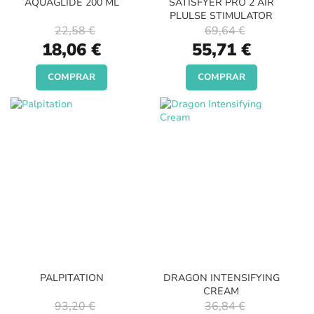
AQUAGLIDE 200 ML
SATISFYER PRO 2 AIR
PLULSE STIMULATOR
22,58 €
69,64 €
Special
Special
18,06 €
55,71 €
Price
Price
COMPRAR
COMPRAR
PALPITATION
DRAGON INTENSIFYING
CREAM
93,20 €
36,84 €