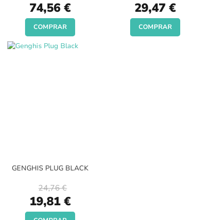
Special
Special
74,56 €
29,47 €
Price
Price
COMPRAR
COMPRAR
GENGHIS PLUG BLACK
24,76 €
Special
19,81 €
Price