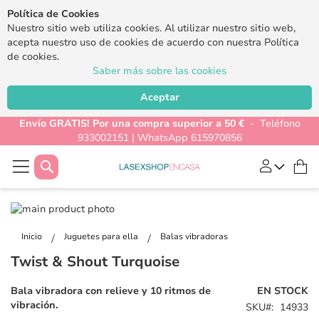
Política de Cookies
Nuestro sitio web utiliza cookies. Al utilizar nuestro sitio web,
acepta nuestro uso de cookies de acuerdo con nuestra Política
de cookies.
Saber más sobre las cookies
Aceptar
Envío GRATIS! Por una compra superior a 50 €
- Teléfono
933002151 | WhatsApp 615970856
Buscar
Mi
Saltar
al
Saltar
final
al
Inicio
Juguetes para ella
Balas vibradoras
de
comienzo
Twist & Shout Turquoise
la
de
galería
la
Bala vibradora con relieve y 10 ritmos de
EN STOCK
de
galería
vibración.
SKU
14933
imágenes
de