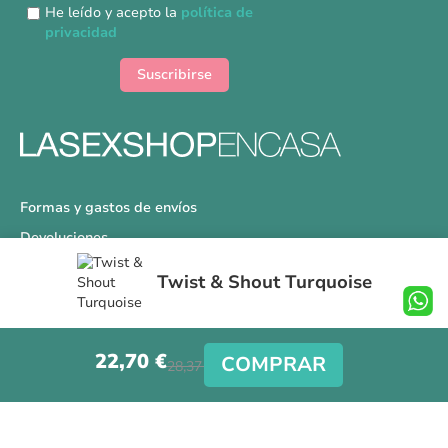
nuestro
He leído y acepto la
política de
boletín
privacidad
de
noticias:
Suscribirse
Formas y gastos de envíos
Devoluciones
Información Tallas
Twist & Shout Turquoise
Protección a Compradores
Nuestra Tienda
22,70 €
Aviso Legal
COMPRAR
28,37 €
Síguenos en nuestras redes sociales