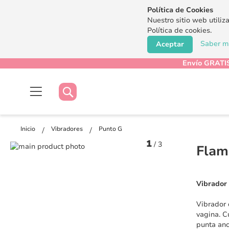
Política de Cookies
Nuestro sitio web utiliz
Política de cookies.
Saber má
Aceptar
Envío GRATIS
Buscar
Buscar
Inicio
Vibradores
Punto G
1
/
3
Saltar
Flam
al
Saltar
final
al
de
comienzo
Vibrador 
la
de
galería
la
Vibrador 
de
galería
vagina. C
imágenes
de
punta anc
imágenes