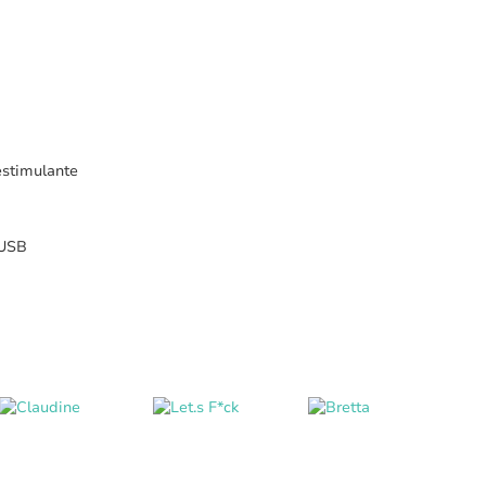
estimulante
 USB