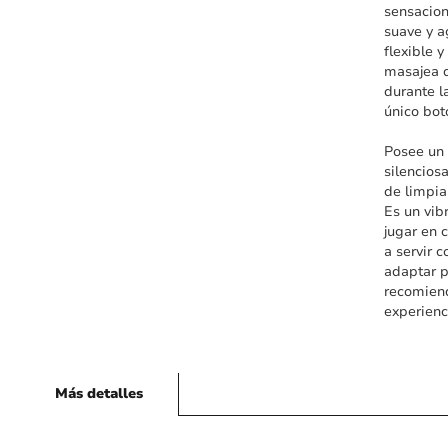
sensacion
suave y a
flexible 
masajea d
durante l
único bot
Posee un 
silencios
de limpia
Es un vib
jugar en 
a servir 
adaptar p
recomiend
experienc
Más detalles