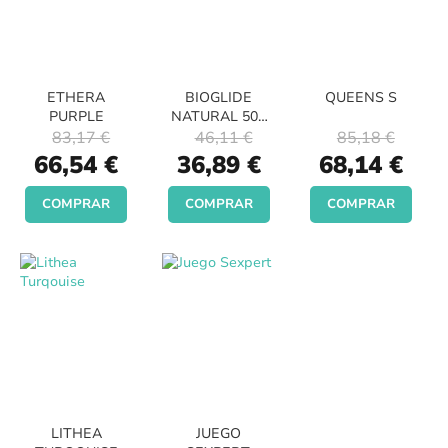
ETHERA
BIOGLIDE
QUEENS S
PURPLE
NATURAL 500
ML
83,17 €
46,11 €
85,18 €
Special
Special
Special
66,54 €
36,89 €
68,14 €
Price
Price
Price
COMPRAR
COMPRAR
COMPRAR
LITHEA
JUEGO