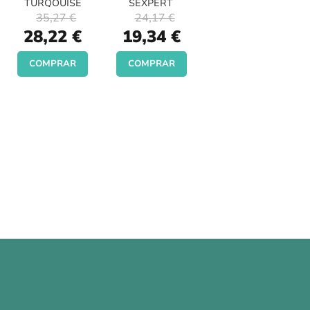
TURQOUISE
SEXPERT
35,27 €
24,17 €
Special
Special
28,22 €
19,34 €
Price
Price
COMPRAR
COMPRAR