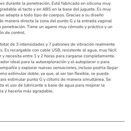
es durante la penetración. Está fabricado en silicona muy
gradable al tacto y en ABS en la base del juguete. Es muy
y se adapta a todo tipo de cuerpos. Gracias a su diseño
e manera directa la zona del punto G y la entrada vaginal
a penetración. Tiene un agarre muy cómodo y práctico y un
ón de control.
total de 3 intensidades y 7 patrones de vibración realmente
as. Es recargable con cable USB, resistente al agua, muy fácil
r y necesita entre 1 y 2 horas para cargarse completamente.
rador ideal para la autoexploración y el autoplacer o para
compañía y explorar nuevas sensaciones, incluso podría llegar
como estimular doble, ya que, al ser tan flexible, se puede
ara estimular punto G y clítoris de manera simultánea. Se
a el uso de lubricante a base de agua para mejorar la
ia y hacerla más agradable.