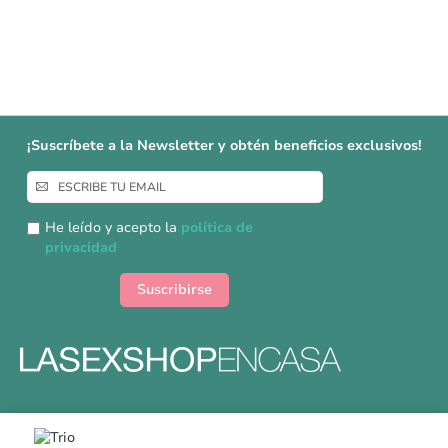
¡Suscríbete a la Newsletter y obtén beneficios exclusivos!
Inscríbase
a
nuestro
He leído y acepto la
política de
boletín
privacidad
de
noticias:
Suscribirse
Formas y gastos de envíos