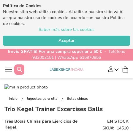
Política de Cookies
Nuestro sitio web utiliza cookies. Al utilizar nuestro sitio web,
acepta nuestro uso de cookies de acuerdo con nuestra Política
de cookies.
Saber más sobre las cookies
Aceptar
Envío GRATIS! Por una compra superior a 50 €
- Teléfono
933002151 | WhatsApp 615970856
Buscar
Mi
Saltar
al
Saltar
final
al
Inicio
Juguetes para ella
Bolas chinas
de
comienzo
Trio Kegel Trainer Excercises Balls
la
de
galería
la
Tres Bolas Chinas para Ejercicios de
EN STOCK
de
galería
Kegel.
SKU
14510
imágenes
de