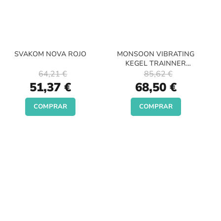
SVAKOM NOVA ROJO
MONSOON VIBRATING
KEGEL TRAINNER
AZULES
64,21 €
85,62 €
Special
Special
51,37 €
68,50 €
Price
Price
COMPRAR
COMPRAR