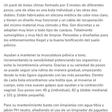
imágenes
Un
pack de bolas chinas formado por 3 niveles de diferentes
pesos
, una de ellas es una bola individual y las otras dos
dobles. Están fabricadas en silicona médica de color rosa claro,
y tienen un diseño muy funcional y un cable de recuperación
del mismo material muy cómodo y fino. Son discretas y se
adaptan muy bien a todo tipo de cuerpos. Totalmente
sumergibles y muy fácil de limpiar. Pensadas y diseñadas para
los entrenamientos Kegel y la buena tonificación del suelo
pélvico.
Ayudan a mantener la musculatura pélvica a tono,
incrementando la sensibilidad potenciando los orgasmos y
evita la incontinencia urinaria. Gracias a su variedad de pesos
se puede seguir una rutina de manera gradual, empezando
desde la más ligera siguiendo con las más pesantes. Dentro
de cada bola encontramos una bolita que, al moverse el
cuerpo, esta crea suaves golpes que ayudan a la contracción
vaginal. Sus pesos son: 45 g (individual), 82 g (doble mediana)
y 101 g (doble pequeña).
Para su mantenimiento basta con limpiarlas con agua tibia y
jabón PH neutro, añadiendo el uso de un limpiador de juguetes