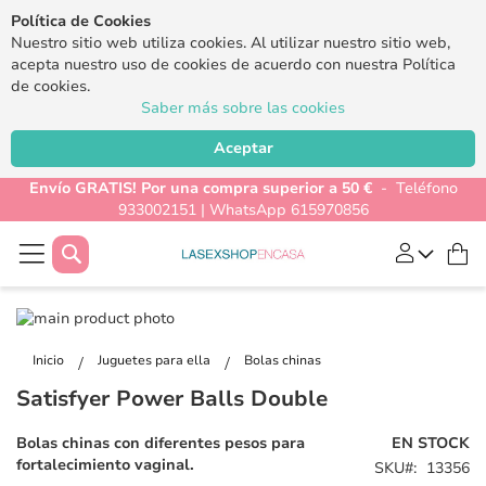
Política de Cookies
Nuestro sitio web utiliza cookies. Al utilizar nuestro sitio web,
acepta nuestro uso de cookies de acuerdo con nuestra Política
de cookies.
Saber más sobre las cookies
Aceptar
Envío GRATIS! Por una compra superior a 50 €
- Teléfono
933002151 | WhatsApp 615970856
Buscar
Mi
Saltar
al
Saltar
final
al
Inicio
Juguetes para ella
Bolas chinas
de
comienzo
Satisfyer Power Balls Double
la
de
galería
la
Bolas chinas con diferentes pesos para
EN STOCK
de
galería
fortalecimiento vaginal.
SKU
13356
imágenes
de