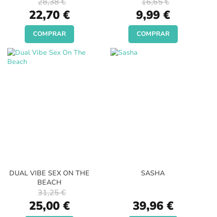
28,38 €
16,65 €
Special
Special
22,70 €
9,99 €
Price
Price
COMPRAR
COMPRAR
DUAL VIBE SEX ON THE
SASHA
BEACH
31,25 €
Special
25,00 €
39,96 €
Price