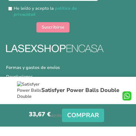
nuestro
He leído y acepto la
política de
boletín
privacidad
de
noticias:
Suscribirse
Formas y gastos de envíos
Devoluciones
Información Tallas
Satisfyer Power Balls Double
Protección a Compradores
Nuestra Tienda
33,67 €
Aviso Legal
COMPRAR
42,09 €
Síguenos en nuestras redes sociales