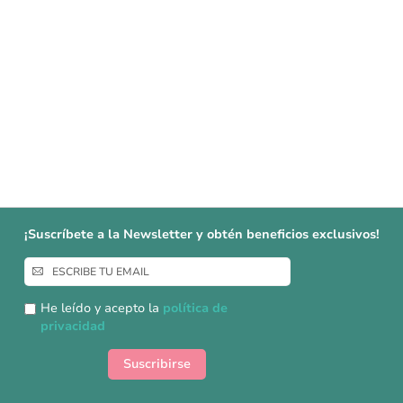
¡Suscríbete a la Newsletter y obtén beneficios exclusivos!
Inscríbase
a
nuestro
He leído y acepto la
política de
boletín
privacidad
de
noticias:
Suscribirse