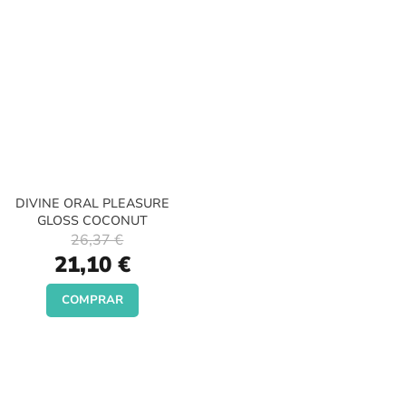
DIVINE ORAL PLEASURE
GLOSS COCONUT
26,37 €
Special
21,10 €
Price
COMPRAR