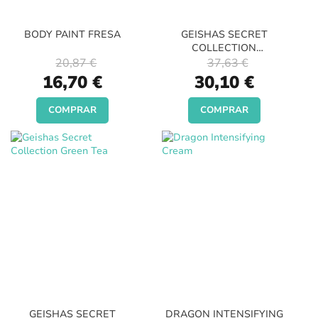
BODY PAINT FRESA
GEISHAS SECRET
COLLECTION
STRAWBERRY
20,87 €
37,63 €
Special
Special
16,70 €
30,10 €
Price
Price
COMPRAR
COMPRAR
GEISHAS SECRET
DRAGON INTENSIFYING