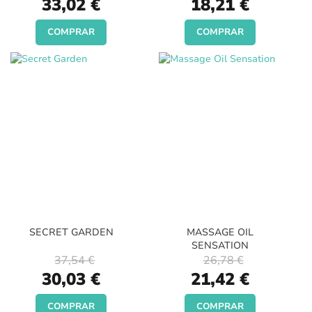
33,02 €
18,21 €
Price
Price
COMPRAR
COMPRAR
SECRET GARDEN
MASSAGE OIL
SENSATION
37,54 €
26,78 €
Special
Special
30,03 €
21,42 €
Price
Price
COMPRAR
COMPRAR