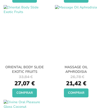
ORIENTAL BODY SLIDE
MASSAGE OIL
EXOTIC FRUITS
APHRODISIA
33,84 €
26,78 €
Special
Special
27,07 €
21,42 €
Price
Price
COMPRAR
COMPRAR