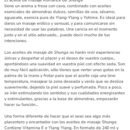
El aceite de masaje Romance de Shunga
imágenes
tiene un aroma a fresa con cava, combinado con aceites
esenciales de almendras dulces, semillas de uva, sésamo,
aguacate, esencia pura de Ylang-Ylang y Yohime. Es ideal para
daros un masaje erótico y sensual, y para comunicarse sin
necesidad de usar las palabras. Una caricia en el momento
justo y en el sitio adecuado... puede decir mucho de tus
intenciones.
Los
aceites de masaje de Shunga
os harán vivir experiencias
únicas y despertar el placer y el deseo de vuestro cuerpo.,
aportándoos una suavidad en vuestra piel con efecto seda. Son
de muy fácil aplicación, sólo tienes que verter unas gotas en la
palma de la mano y frotar para que el aceite coja una leve
temperatura, masajear la zona deseada y verás que se desliza
suavemente, dejando la piel suave y perfumada. Poco a poco,
se irán estimulando los sentidos y sus cualidades energizantes
y estimulantes, gracias a la base de almendras, empezarán
hacer su función...
Una forma diferente de hacer que el sexo sea algo más
placentero y encantador con los aceites de masaje Shunga.
Contiene Vitamina E e Ylang Ylang. En formato de 240 ml y