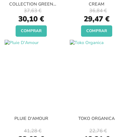
COLLECTION GREEN
CREAM
TEA
37,63 €
36,84 €
Special
Special
30,10 €
29,47 €
Price
Price
COMPRAR
COMPRAR
PLUIE D'AMOUR
TOKO ORGANICA
41,28 €
22,76 €
Special
Special