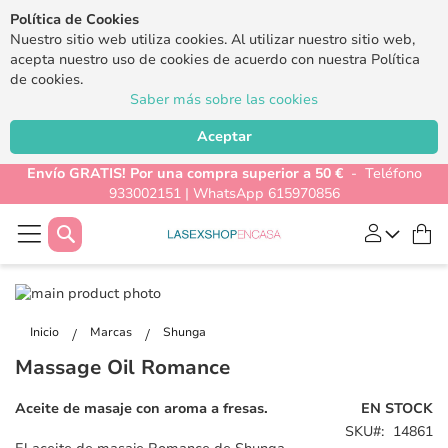
Política de Cookies
Nuestro sitio web utiliza cookies. Al utilizar nuestro sitio web,
acepta nuestro uso de cookies de acuerdo con nuestra Política
de cookies.
Saber más sobre las cookies
Aceptar
Envío GRATIS! Por una compra superior a 50 €
- Teléfono
933002151 | WhatsApp 615970856
Buscar
Mi
Saltar
al
Saltar
final
al
Inicio
Marcas
Shunga
de
comienzo
Massage Oil Romance
la
de
galería
la
Aceite de masaje con aroma a fresas.
EN STOCK
de
galería
SKU
14861
imágenes
de