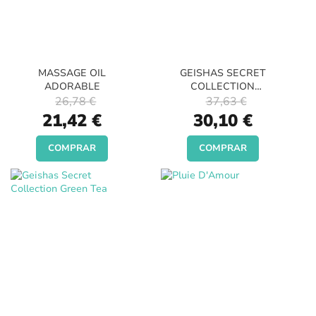
MASSAGE OIL
GEISHAS SECRET
ADORABLE
COLLECTION
STRAWBERRY
26,78 €
37,63 €
Special
Special
21,42 €
30,10 €
Price
Price
COMPRAR
COMPRAR