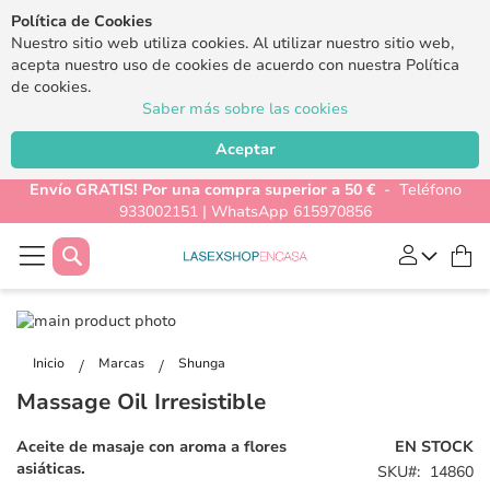
Política de Cookies
Nuestro sitio web utiliza cookies. Al utilizar nuestro sitio web,
acepta nuestro uso de cookies de acuerdo con nuestra Política
de cookies.
Saber más sobre las cookies
Aceptar
Envío GRATIS! Por una compra superior a 50 €
- Teléfono
933002151 | WhatsApp 615970856
Buscar
Mi
Saltar
al
Saltar
final
al
Inicio
Marcas
Shunga
de
comienzo
Massage Oil Irresistible
la
de
galería
la
Aceite de masaje con aroma a flores
EN STOCK
de
galería
asiáticas.
SKU
14860
imágenes
de