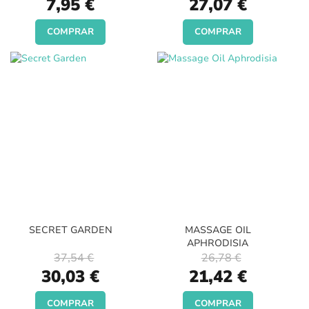
7,95 €
27,07 €
Price
Price
COMPRAR
COMPRAR
SECRET GARDEN
MASSAGE OIL
APHRODISIA
37,54 €
26,78 €
Special
Special
30,03 €
21,42 €
Price
Price
COMPRAR
COMPRAR