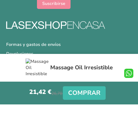
noticias:
Suscribirse
Formas y gastos de envíos
Devoluciones
Información Tallas
Massage Oil Irresistible
Protección a Compradores
Nuestra Tienda
21,42 €
Aviso Legal
COMPRAR
26,78 €
Síguenos en nuestras redes sociales