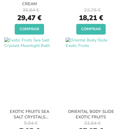
CREAM
36,84 €
22,76 €
Special
Special
29,47 €
18,21 €
Price
Price
COMPRAR
COMPRAR
EXOTIC FRUITS SEA
ORIENTAL BODY SLIDE
SALT CRYSTALS
EXOTIC FRUITS
MOONLIGHT BATH
9,94 €
33,84 €
Special
Special