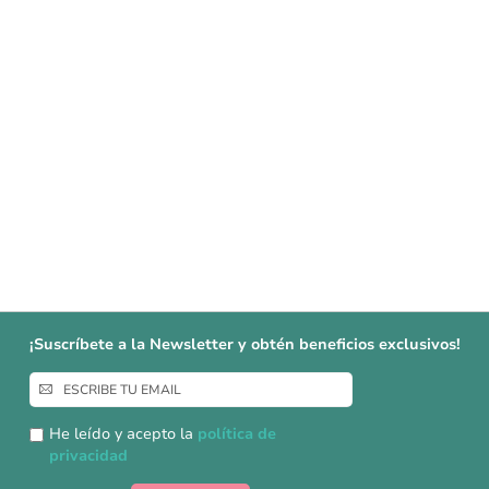
¡Suscríbete a la Newsletter y obtén beneficios exclusivos!
Inscríbase
a
nuestro
He leído y acepto la
política de
boletín
privacidad
de