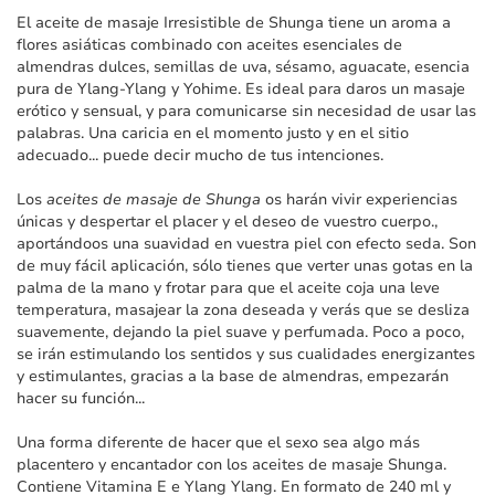
imágenes
El aceite de masaje Irresistible de Shunga tiene un aroma a
flores asiáticas combinado con aceites esenciales de
almendras dulces, semillas de uva, sésamo, aguacate, esencia
pura de Ylang-Ylang y Yohime. Es ideal para daros un masaje
erótico y sensual, y para comunicarse sin necesidad de usar las
palabras. Una caricia en el momento justo y en el sitio
adecuado... puede decir mucho de tus intenciones.
Los
aceites de masaje de Shunga
os harán vivir experiencias
únicas y despertar el placer y el deseo de vuestro cuerpo.,
aportándoos una suavidad en vuestra piel con efecto seda. Son
de muy fácil aplicación, sólo tienes que verter unas gotas en la
palma de la mano y frotar para que el aceite coja una leve
temperatura, masajear la zona deseada y verás que se desliza
suavemente, dejando la piel suave y perfumada. Poco a poco,
se irán estimulando los sentidos y sus cualidades energizantes
y estimulantes, gracias a la base de almendras, empezarán
hacer su función...
Una forma diferente de hacer que el sexo sea algo más
placentero y encantador con los aceites de masaje Shunga.
Contiene Vitamina E e Ylang Ylang. En formato de 240 ml y