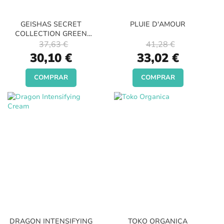
GEISHAS SECRET
PLUIE D'AMOUR
COLLECTION GREEN
TEA
37,63 €
41,28 €
Special
Special
30,10 €
33,02 €
Price
Price
COMPRAR
COMPRAR
DRAGON INTENSIFYING
TOKO ORGANICA