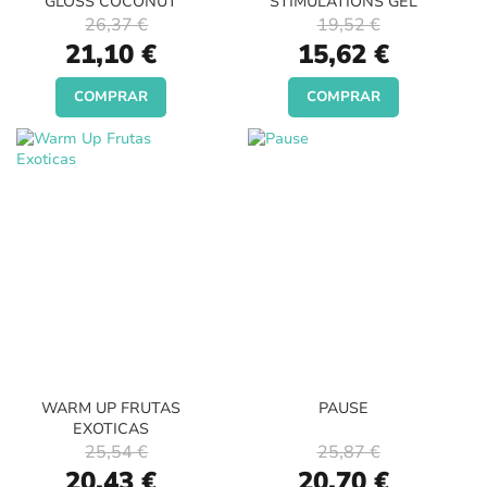
GLOSS COCONUT
STIMULATIONS GEL
26,37 €
19,52 €
Special
Special
21,10 €
15,62 €
Price
Price
COMPRAR
COMPRAR
WARM UP FRUTAS
PAUSE
EXOTICAS
25,54 €
25,87 €
Special
Special
20,43 €
20,70 €