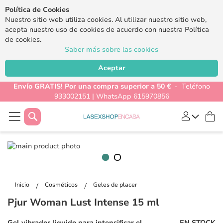
Política de Cookies
Nuestro sitio web utiliza cookies. Al utilizar nuestro sitio web,
acepta nuestro uso de cookies de acuerdo con nuestra Política
de cookies.
Saber más sobre las cookies
Aceptar
Envío GRATIS! Por una compra superior a 50 €
- Teléfono
933002151 | WhatsApp 615970856
Buscar
Mi
Saltar
al
final
Saltar
de
al
la
Inicio
Cosméticos
Geles de placer
comienzo
galería
Pjur Woman Lust Intense 15 ml
de
de
la
imágenes
Gel vibrador liquido para intensificar el
EN STOCK