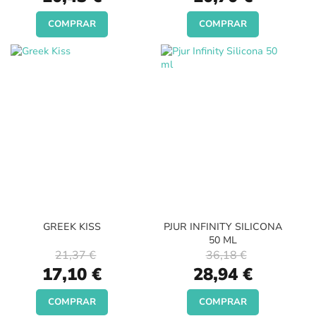
Price
Price
COMPRAR
COMPRAR
GREEK KISS
PJUR INFINITY SILICONA
50 ML
21,37 €
36,18 €
Special
Special
17,10 €
28,94 €
Price
Price
COMPRAR
COMPRAR