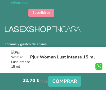
boletín
privacidad
de
noticias:
Suscribirse
Formas y gastos de envíos
Devoluciones
Pjur Woman Lust Intense 15 ml
Información Tallas
Protección a Compradores
Nuestra Tienda
22,70 €
Aviso Legal
COMPRAR
28,38 €
Síguenos en nuestras redes sociales