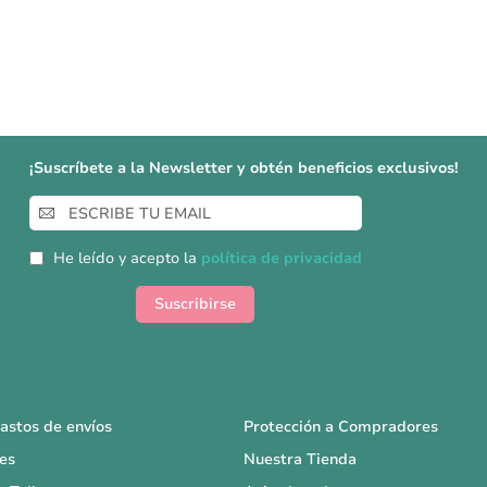
¡Suscríbete a la Newsletter y obtén beneficios exclusivos!
Inscríbase
a
nuestro
He leído y acepto la
política de privacidad
boletín
de
Suscribirse
noticias:
astos de envíos
Protección a Compradores
es
Nuestra Tienda