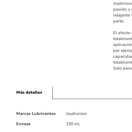
Joydivisi
pasión, y
relajante
parte.
El efecto
totalment
aplicació
por ejemp
capacidad
totalment
Solo para
Más detalles
Más
Marcas Lubricantes
Joydivision
detalles
Envase
150 ml.