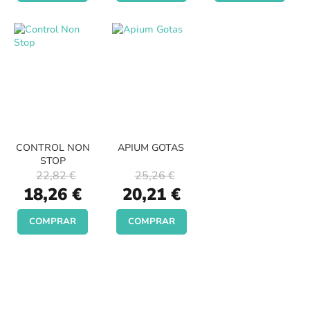
CONTROL NON
APIUM GOTAS
STOP
22,82 €
25,26 €
Special
Special
18,26 €
20,21 €
Price
Price
COMPRAR
COMPRAR