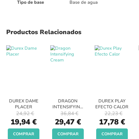
Tipo de base
Base de agua
Productos Relacionados
DUREX DAME
DRAGON
DUREX PLAY
PLACER
INTENSIFYING
EFECTO CALOR
CREAM
24,92 €
36,84 €
22,23 €
Special
Special
Special
19,94 €
29,47 €
17,78 €
Price
Price
Price
COMPRAR
COMPRAR
COMPRAR