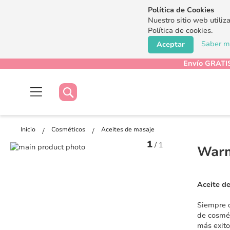
Política de Cookies
Nuestro sitio web utiliz
Política de cookies.
Saber má
Aceptar
Envío GRATIS
Buscar
Buscar
Inicio
Cosméticos
Aceites de masaje
1
/
1
Saltar
Warm
al
Saltar
final
al
de
comienzo
Aceite d
la
de
galería
la
Siempre q
de
galería
de cosmét
imágenes
de
más exito
imágenes