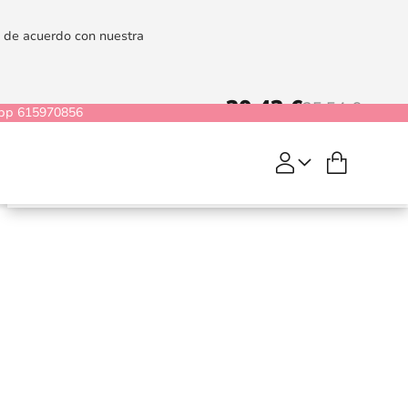
es de acuerdo con nuestra
20,43 €
25,54 €
pp 615970856
Mi cesta
COMPRAR
Warm Up Frutas
Exoticas