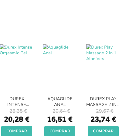
DUREX
AQUAGLIDE
DUREX PLAY
INTENSE
ANAL
MASSAGE 2 IN 1
ORGASMIC GEL
ALOE VERA
25,35 €
20,64 €
29,67 €
Special
Special
Special
20,28 €
16,51 €
23,74 €
Price
Price
Price
COMPRAR
COMPRAR
COMPRAR