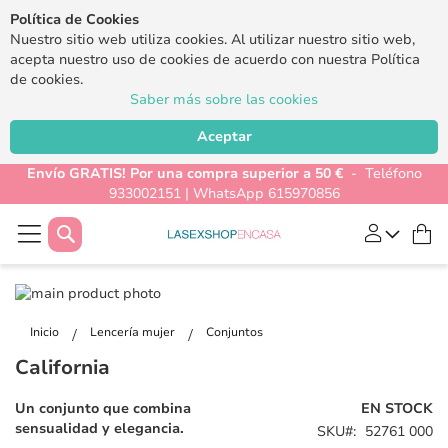
Política de Cookies
Nuestro sitio web utiliza cookies. Al utilizar nuestro sitio web,
acepta nuestro uso de cookies de acuerdo con nuestra Política
de cookies.
Saber más sobre las cookies
Aceptar
Envío GRATIS! Por una compra superior a 50 €
- Teléfono
933002151 | WhatsApp 615970856
Buscar
Mi
Saltar
al
Saltar
final
al
Inicio
Lencería mujer
Conjuntos
de
comienzo
California
la
de
galería
la
Un conjunto que combina
EN STOCK
de
galería
sensualidad y elegancia.
SKU
52761 000
imágenes
de