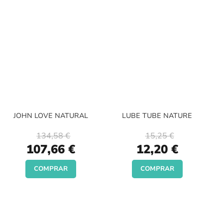
JOHN LOVE NATURAL
LUBE TUBE NATURE
134,58 €
15,25 €
Special
Special
107,66 €
12,20 €
Price
Price
COMPRAR
COMPRAR