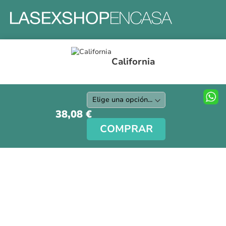
Formas y gastos de envíos
California
Devoluciones
Información Tallas
Protección a Compradores
Nuestra Tienda
38,08 €
Aviso Legal
COMPRAR
Síguenos en nuestras redes sociales
Copyright © La Sex Shop en casa