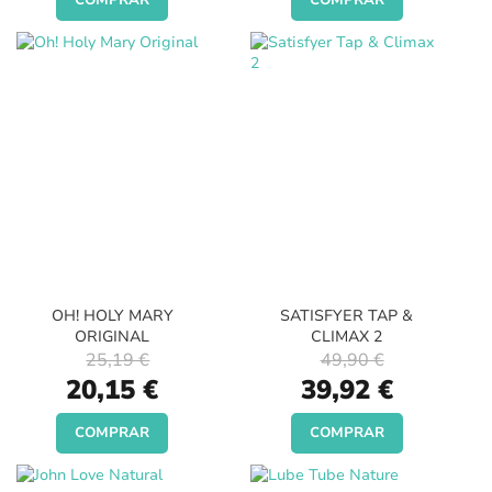
COMPRAR
COMPRAR
OH! HOLY MARY
SATISFYER TAP &
ORIGINAL
CLIMAX 2
25,19 €
49,90 €
Special
Special
20,15 €
39,92 €
Price
Price
COMPRAR
COMPRAR