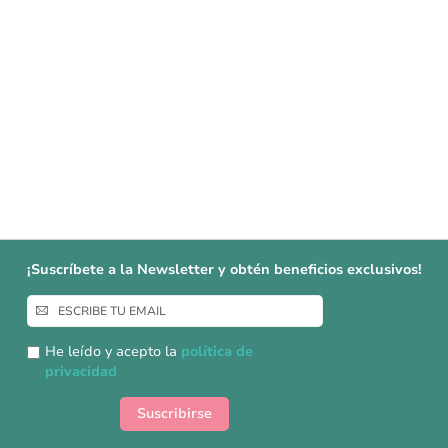
¡Suscríbete a la Newsletter y obtén beneficios exclusivos!
Inscríbase
a
nuestro
He leído y acepto la
política de
boletín
privacidad
de
noticias:
Suscribirse