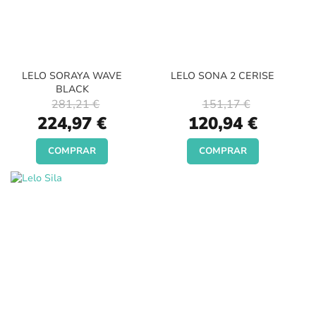
LELO SORAYA WAVE
LELO SONA 2 CERISE
BLACK
281,21 €
151,17 €
Special
Special
224,97 €
120,94 €
Price
Price
COMPRAR
COMPRAR