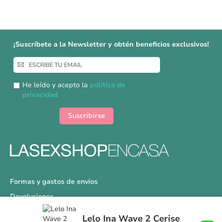
¡Suscríbete a la Newsletter y obtén beneficios exclusivos!
Inscríbase
a
nuestro
He leído y acepto la
política de
boletín
privacidad
de
noticias:
Suscribirse
Formas y gastos de envíos
Devoluciones
Información Tallas
Lelo Ina Wave 2 Cerise