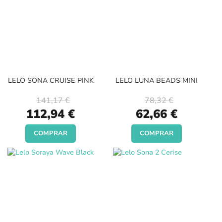
LELO SONA CRUISE PINK
LELO LUNA BEADS MINI
141,17 €
78,32 €
Special
Special
112,94 €
62,66 €
Price
Price
COMPRAR
COMPRAR