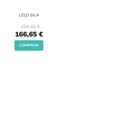
LELO SILA
208,31 €
Special
166,65 €
Price
COMPRAR