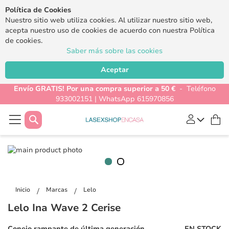
Política de Cookies
Nuestro sitio web utiliza cookies. Al utilizar nuestro sitio web,
acepta nuestro uso de cookies de acuerdo con nuestra Política
de cookies.
Saber más sobre las cookies
Aceptar
Envío GRATIS! Por una compra superior a 50 €
- Teléfono
933002151 | WhatsApp 615970856
Buscar
Mi
Saltar
al
final
Saltar
de
al
la
Inicio
Marcas
Lelo
comienzo
galería
Lelo Ina Wave 2 Cerise
de
de
la
imágenes
Conejo rampante de última generación.
EN STOCK