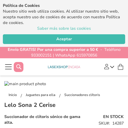
Política de Cookies
Nuestro sitio web utiliza cookies. Al utilizar nuestro sitio web,
acepta nuestro uso de cookies de acuerdo con nuestra Política
de cookies.
Saber más sobre las cookies
Aceptar
Envío GRATIS! Por una compra superior a 50 €
- Teléfono
933002151 | WhatsApp 615970856
Buscar
Mi
Saltar
al
Saltar
final
al
Inicio
Juguetes para ella
Succionadores clítoris
de
comienzo
Lelo Sona 2 Cerise
la
de
galería
la
Succionador de clítoris
sónico de gama
EN STOCK
de
galería
alta.
SKU
14287
imágenes
de