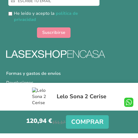
a
nuestro
He leído y acepto la
política de
boletín
privacidad
de
noticias:
Suscribirse
Formas y gastos de envíos
Devoluciones
Información Tallas
Lelo Sona 2 Cerise
Protección a Compradores
Nuestra Tienda
120,94 €
Aviso Legal
COMPRAR
151,17 €
Síguenos en nuestras redes sociales