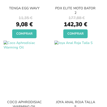
TENGA EGG WAVY
PDX ELITE MOTO BATOR
2
11,35 €
177,88 €
Special
Special
9,08 €
142,30 €
Price
Price
COMPRAR
COMPRAR
COCO APHRODISIAC
JOYA ANAL ROJA TALLA
WARMING OIL
S