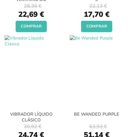
28,36 €
22,13 €
Special
Special
22,69 €
17,70 €
Price
Price
COMPRAR
COMPRAR
VIBRADOR LÍQUIDO
BE WANDED PURPLE
CLÁSICO
30,92 €
63,93 €
Special
Special
24,74 €
51,14 €
Price
Price