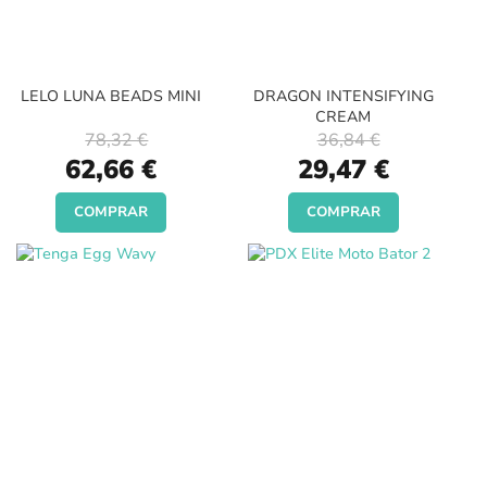
LELO LUNA BEADS MINI
DRAGON INTENSIFYING
CREAM
78,32 €
36,84 €
Special
Special
62,66 €
29,47 €
Price
Price
COMPRAR
COMPRAR