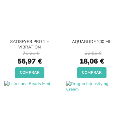
SATISFYER PRO 2 +
AQUAGLIDE 200 ML
VIBRATION
71,21 €
22,58 €
Special
Special
56,97 €
18,06 €
Price
Price
COMPRAR
COMPRAR