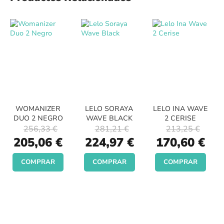
WOMANIZER
LELO SORAYA
LELO INA WAVE
DUO 2 NEGRO
WAVE BLACK
2 CERISE
256,33 €
281,21 €
213,25 €
Special
Special
Special
205,06 €
224,97 €
170,60 €
Price
Price
Price
COMPRAR
COMPRAR
COMPRAR