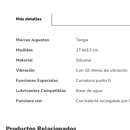
Más detalles
Más
Marcas Juguetes
Tenga
detalles
Medidas
17.4x3.3 cm.
Material
Silicona
Vibración
Con 10 ritmos de vibración
Funciones Especiales
Curvatura punto G
Lubricantes Compatibles
Base de agua
Funciona con
Con batería recargable por
Productos Relacionados