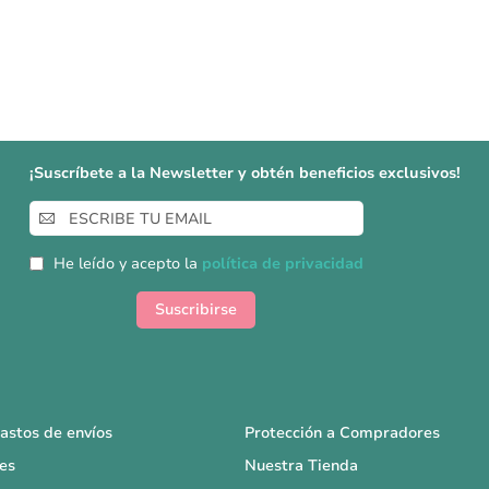
¡Suscríbete a la Newsletter y obtén beneficios exclusivos!
Inscríbase
a
nuestro
He leído y acepto la
política de privacidad
boletín
de
Suscribirse
noticias:
astos de envíos
Protección a Compradores
es
Nuestra Tienda