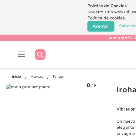
Política de Cookies
Nuestro sitio web utiliz
Política de cookies.
Saber má
Aceptar
Envío GRATIS
Buscar
Buscar
Inicio
Marcas
Tenga
0
/
6
Saltar
Iroh
al
Saltar
final
al
de
comienzo
Vibrador
la
de
galería
la
Un nuevo 
de
galería
elegante 
imágenes
de
la vagina
imágenes