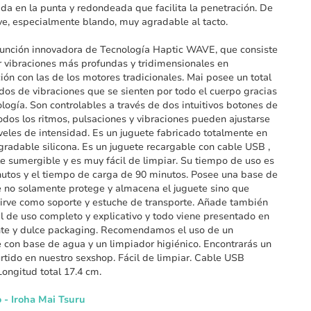
da en la punta y redondeada que facilita la penetración. De
ve, especialmente blando, muy agradable al tacto.
unción innovadora de Tecnología Haptic WAVE, que consiste
r vibraciones más profundas y tridimensionales en
ón con las de los motores tradicionales. Mai posee un total
os de vibraciones que se sienten por todo el cuerpo gracias
ología. Son controlables a través de dos intuitivos botones de
Todos los ritmos, pulsaciones y vibraciones pueden ajustarse
iveles de intensidad. Es un juguete fabricado totalmente en
gradable silicona. Es un juguete recargable con cable USB ,
e sumergible y es muy fácil de limpiar. Su tiempo de uso es
utos y el tiempo de carga de 90 minutos. Posee una base de
 no solamente protege y almacena el juguete sino que
rve como soporte y estuche de transporte. Añade también
 de uso completo y explicativo y todo viene presentado en
nte y dulce packaging. Recomendamos el uso de un
e con base de agua y un limpiador higiénico. Encontrarás un
rtido en nuestro sexshop. Fácil de limpiar. Cable USB
Longitud total 17.4 cm.
 - Iroha Mai Tsuru