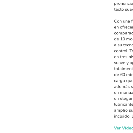
pronuncia
tacto sua
Con una f
en ofrece
comparaci
de 10 mod
a su tecn
control. 
en tres n
suave y a
totalment
de 60 min
carga que
además si
un manual
un elega
lubricant
amplio su
incluido. 
Ver Vídeo