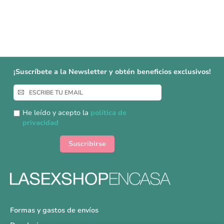
¡Suscríbete a la Newsletter y obtén beneficios exclusivos!
Inscríbase
a
nuestro
He leído y acepto la
política de
boletín
privacidad
de
noticias:
Suscribirse
Formas y gastos de envíos