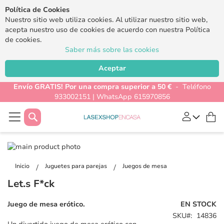
Política de Cookies
Nuestro sitio web utiliza cookies. Al utilizar nuestro sitio web,
acepta nuestro uso de cookies de acuerdo con nuestra Política
de cookies.
Saber más sobre las cookies
Aceptar
Envío GRATIS! Por una compra superior a 50 €
- Teléfono
933002151 | WhatsApp 615970856
Buscar
Mi
Saltar
al
Saltar
final
al
Inicio
Juguetes para parejas
Juegos de mesa
de
comienzo
Let.s F*ck
la
de
galería
la
Juego de mesa erótico.
EN STOCK
de
galería
SKU
14836
imágenes
de