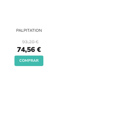
PALPITATION
93,20 €
Special
74,56 €
Price
COMPRAR