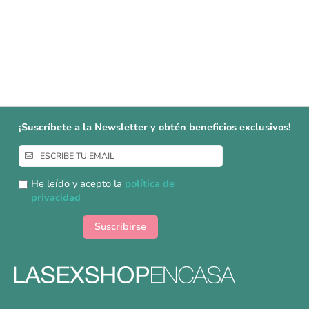
¡Suscríbete a la Newsletter y obtén beneficios exclusivos!
Inscríbase
a
nuestro
He leído y acepto la
política de
boletín
privacidad
de
noticias:
Suscribirse