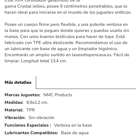
Este mini consolador gelatinoso de la
imágenes
gama Crystal Jellies, posee 9 centímetros penetrables, que lo
hacen ideal para iniciarse en el mundo de los juguetes eróticos.
Posee un cuerpo firme pero flexible, y una potente ventosa en
la base para que lo pegues donde quieras y puedas usarlo sin
manos. Con unos buenos testículos para hacer de tope. Está
fabricado con TPE ultra deslizante. Recomendamos el uso de
un lubricante con base de agua y un limpiador higiénico.
Encontrarás un amplio surtido en lasexshopencasa.es. Fácil de
limpiar. Longitud total 13.4 cm.
Más detalles
Más
NMC Products
detalles
8.9x2.2 cm.
TPR
Sin vibración
Ventosa en la base
Base de agua