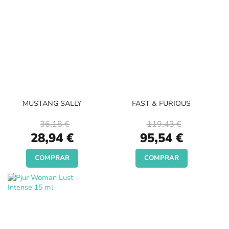
MUSTANG SALLY
FAST & FURIOUS
36,18 €
119,43 €
Special
Special
28,94 €
95,54 €
Price
Price
COMPRAR
COMPRAR