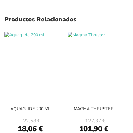
Productos Relacionados
AQUAGLIDE 200 ML
MAGMA THRUSTER
22,58 €
127,37 €
Special
Special
18,06 €
101,90 €
Price
Price