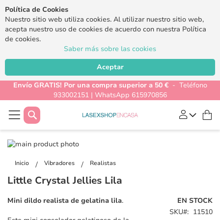
Política de Cookies
Nuestro sitio web utiliza cookies. Al utilizar nuestro sitio web,
acepta nuestro uso de cookies de acuerdo con nuestra Política
de cookies.
Saber más sobre las cookies
Aceptar
Envío GRATIS! Por una compra superior a 50 €
- Teléfono
933002151 | WhatsApp 615970856
Buscar
Mi
Saltar
al
Saltar
final
al
Inicio
Vibradores
Realistas
de
comienzo
Little Crystal Jellies Lila
la
de
galería
la
Mini dildo realista de gelatina lila
.
EN STOCK
de
galería
SKU
11510
imágenes
de