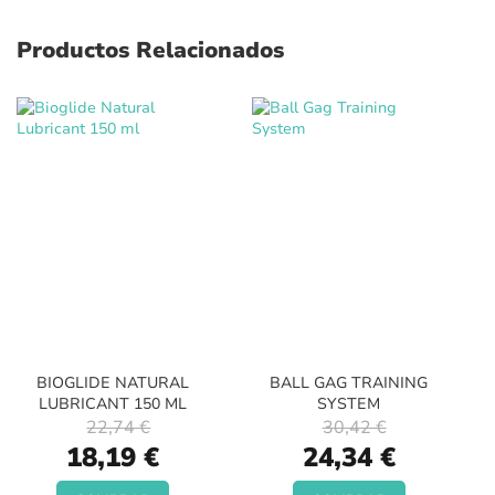
Productos Relacionados
BIOGLIDE NATURAL
BALL GAG TRAINING
LUBRICANT 150 ML
SYSTEM
22,74 €
30,42 €
Special
Special
18,19 €
24,34 €
Price
Price