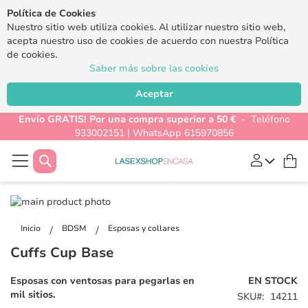
Política de Cookies
Nuestro sitio web utiliza cookies. Al utilizar nuestro sitio web,
acepta nuestro uso de cookies de acuerdo con nuestra Política
de cookies.
Saber más sobre las cookies
Aceptar
Envío GRATIS! Por una compra superior a 50 €
- Teléfono
933002151 | WhatsApp 615970856
Buscar
Mi
Saltar
al
Saltar
final
al
Inicio
BDSM
Esposas y collares
de
comienzo
Cuffs Cup Base
la
de
galería
la
Esposas con ventosas para pegarlas en
EN STOCK
de
galería
mil sitios.
SKU
14211
imágenes
de