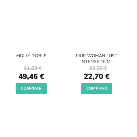
MOLLY DOBLE
PJUR WOMAN LUST
INTENSE 15 ML
61,83 €
28,38 €
Special
Special
49,46 €
22,70 €
Price
Price
COMPRAR
COMPRAR