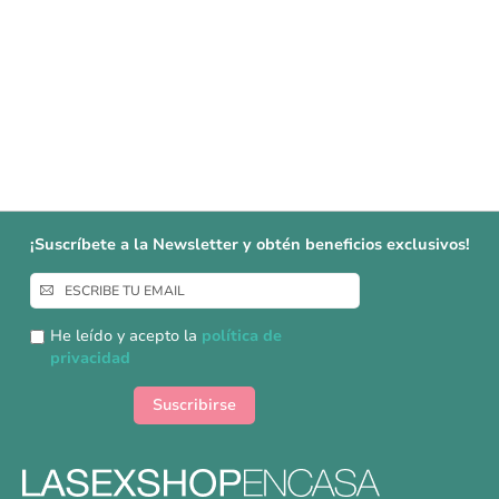
¡Suscríbete a la Newsletter y obtén beneficios exclusivos!
Inscríbase
a
nuestro
He leído y acepto la
política de
boletín
privacidad
de
noticias:
Suscribirse