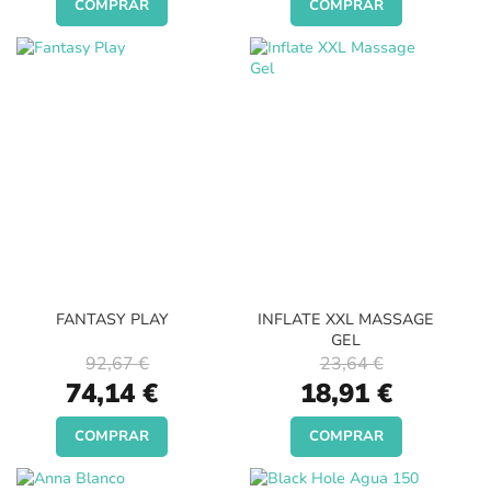
COMPRAR
COMPRAR
FANTASY PLAY
INFLATE XXL MASSAGE
GEL
92,67 €
23,64 €
Special
Special
74,14 €
18,91 €
Price
Price
COMPRAR
COMPRAR