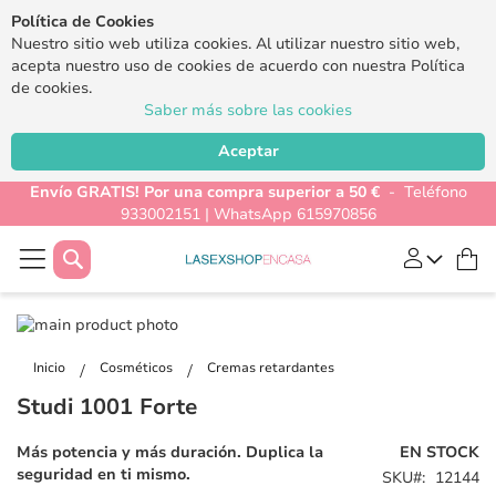
Política de Cookies
Nuestro sitio web utiliza cookies. Al utilizar nuestro sitio web,
acepta nuestro uso de cookies de acuerdo con nuestra Política
de cookies.
Saber más sobre las cookies
Aceptar
Envío GRATIS! Por una compra superior a 50 €
- Teléfono
933002151 | WhatsApp 615970856
Buscar
Mi
Saltar
al
Saltar
final
al
Inicio
Cosméticos
Cremas retardantes
de
comienzo
Studi 1001 Forte
la
de
galería
la
Más potencia y más duración. Duplica la
EN STOCK
de
galería
seguridad en ti mismo.
SKU
12144
imágenes
de