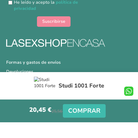
He leído y acepto la
política de
boletín
privacidad
de
noticias:
Suscribirse
Formas y gastos de envíos
Devoluciones
Información Tallas
Studi 1001 Forte
Protección a Compradores
Nuestra Tienda
20,45 €
Aviso Legal
COMPRAR
25,56 €
Síguenos en nuestras redes sociales