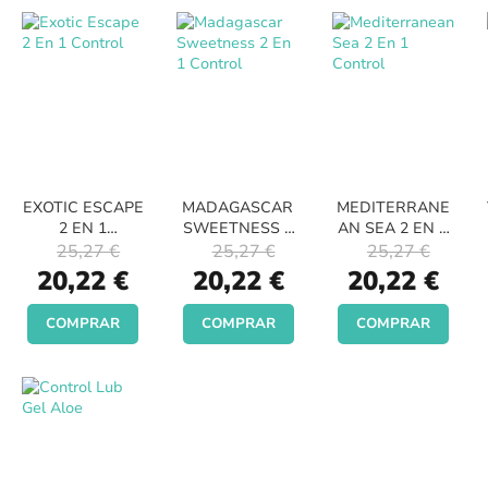
EXOTIC ESCAPE
MADAGASCAR
MEDITERRANE
2 EN 1
SWEETNESS 2
AN SEA 2 EN 1
CONTROL
EN 1 CONTROL
CONTROL
25,27 €
25,27 €
25,27 €
Special
Special
Special
20,22 €
20,22 €
20,22 €
Price
Price
Price
COMPRAR
COMPRAR
COMPRAR