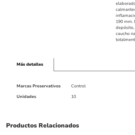
elaborado
calmantes
inflamaci
190 mm. D
depósito,
caucho na
totalment
Más detalles
Más
Marcas Preservativos
Control
detalles
Unidades
10
Productos Relacionados