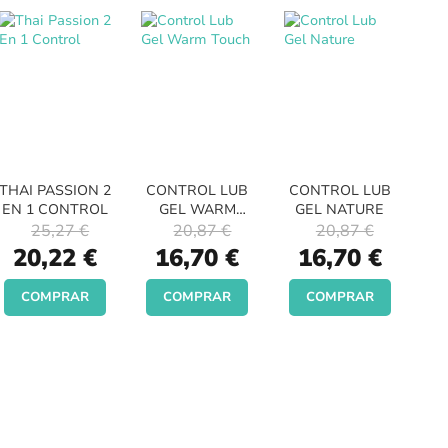
THAI PASSION 2
CONTROL LUB
CONTROL LUB
EN 1 CONTROL
GEL WARM
GEL NATURE
TOUCH
25,27 €
20,87 €
20,87 €
Special
Special
Special
20,22 €
16,70 €
16,70 €
Price
Price
Price
COMPRAR
COMPRAR
COMPRAR