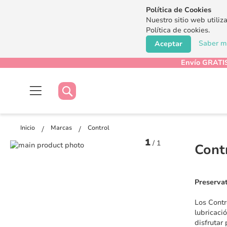
Política de Cookies
Nuestro sitio web utiliz
Política de cookies.
Saber má
Aceptar
Envío GRATIS
Buscar
Buscar
Inicio
Marcas
Control
1
/
1
Saltar
Cont
al
Saltar
final
al
de
comienzo
Preserva
la
de
galería
la
Los Contr
de
galería
lubricaci
imágenes
de
disfrutar
imágenes