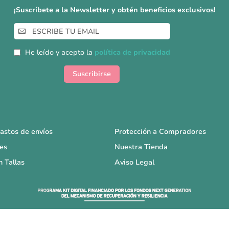
¡Suscríbete a la Newsletter y obtén beneficios exclusivos!
Inscríbase
a
nuestro
He leído y acepto la
política de privacidad
boletín
de
Suscribirse
noticias:
astos de envíos
Protección a Compradores
es
Nuestra Tienda
n Tallas
Aviso Legal