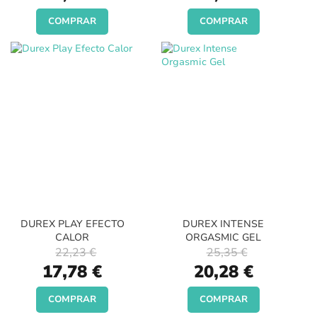
COMPRAR
COMPRAR
DUREX PLAY EFECTO
DUREX INTENSE
CALOR
ORGASMIC GEL
22,23 €
25,35 €
Special
Special
17,78 €
20,28 €
Price
Price
COMPRAR
COMPRAR