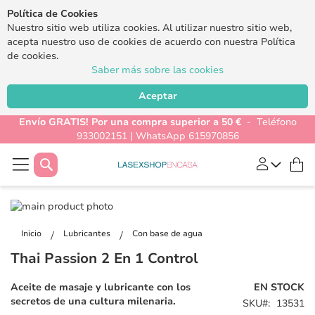
Política de Cookies
Nuestro sitio web utiliza cookies. Al utilizar nuestro sitio web,
acepta nuestro uso de cookies de acuerdo con nuestra Política
de cookies.
Saber más sobre las cookies
Aceptar
Envío GRATIS! Por una compra superior a 50 €
- Teléfono
933002151 | WhatsApp 615970856
Buscar
Mi
Saltar
al
Saltar
final
al
Inicio
Lubricantes
Con base de agua
de
comienzo
Thai Passion 2 En 1 Control
la
de
galería
la
Aceite de masaje y lubricante con los
EN STOCK
de
galería
secretos de una cultura milenaria.
SKU
13531
imágenes
de