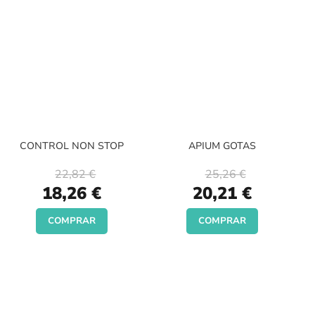
CONTROL NON STOP
APIUM GOTAS
22,82 €
25,26 €
Special
Special
18,26 €
20,21 €
Price
Price
COMPRAR
COMPRAR