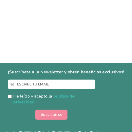
¡Suscríbete a la Newsletter y obtén beneficios exclusivos!
Inscríbase
a
nuestro
He leído y acepto la
política de
boletín
privacidad
de
noticias:
Suscribirse