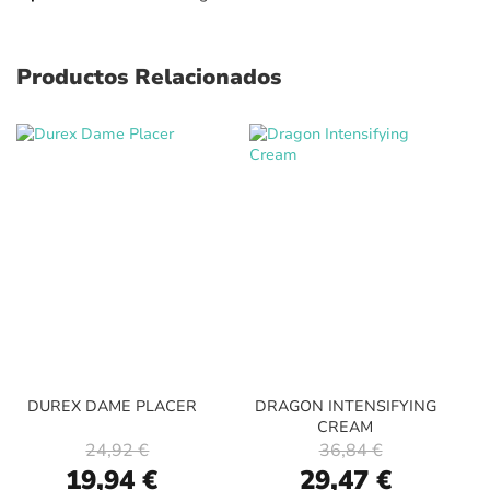
Productos Relacionados
DUREX DAME PLACER
DRAGON INTENSIFYING
CREAM
24,92 €
36,84 €
Special
Special
19,94 €
29,47 €
Price
Price