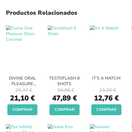
Productos Relacionados
DIVINE ORAL
TESTOFLASH 8
IT’S A MATCH!
PLEASURE
SHOTS
GLOSS
26,37 €
59,86 €
15,95 €
COCONUT
Special
Special
Special
21,10 €
47,89 €
12,76 €
Price
Price
Price
COMPRAR
COMPRAR
COMPRAR