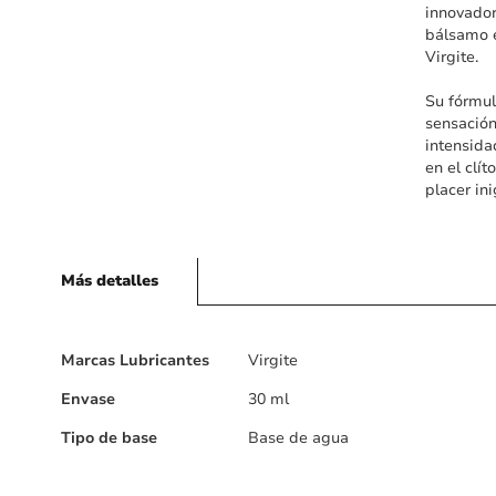
innovador
bálsamo e
Virgite.
Su fórmul
sensación
intensid
en el clí
placer in
Más detalles
Más
Marcas Lubricantes
Virgite
detalles
Envase
30 ml
Tipo de base
Base de agua