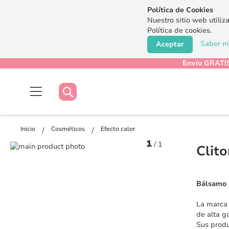
Política de Cookies
Nuestro sitio web utiliz
Política de cookies.
Saber má
Aceptar
Envío GRATIS
Buscar
Buscar
Inicio
Cosméticos
Efecto calor
1
/
1
Saltar
Clit
al
Saltar
final
al
de
comienzo
Bálsamo 
la
de
galería
la
La marca 
de
galería
de alta g
imágenes
de
Sus produ
imágenes