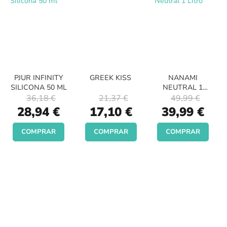
PJUR INFINITY
GREEK KISS
NANAMI
SILICONA 50 ML
NEUTRAL 1
LITRO
36,18 €
21,37 €
49,99 €
Special
Special
Special
28,94 €
17,10 €
39,99 €
Price
Price
Price
COMPRAR
COMPRAR
COMPRAR