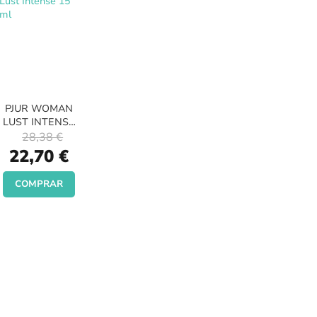
PJUR WOMAN
LUST INTENSE
15 ML
28,38 €
Special
22,70 €
Price
COMPRAR