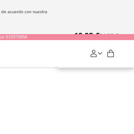
es de acuerdo con nuestra
19,98 €
24,97 €
pp 615970856
Mi cesta
COMPRAR
Clitoris
Balm