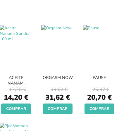
ACEITE
ORGASM NOW
PAUSE
NANAMI
SANDIA 100 ML
17,75 €
39,52 €
25,87 €
Special
Special
Special
14,20 €
31,62 €
20,70 €
Price
Price
Price
COMPRAR
COMPRAR
COMPRAR