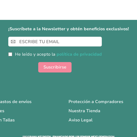
¡Suscríbete a la Newsletter y obtén beneficios exclusivos!
Inscríbase
a
nuestro
He leído y acepto la
política de privacidad
boletín
de
Suscribirse
noticias:
astos de envíos
Protección a Compradores
es
Nuestra Tienda
n Tallas
Aviso Legal