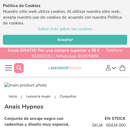
Política de Cookies
Nuestro sitio web utiliza cookies. Al utilizar nuestro sitio web,
acepta nuestro uso de cookies de acuerdo con nuestra Política
de cookies.
Saber más sobre las cookies
Aceptar
Envío GRATIS! Por una compra superior a 50 €
- Teléfono
933002151 | WhatsApp 615970856
Buscar
Mi
Saltar
al
Saltar
final
al
Inicio
Lencería mujer
Conjuntos
de
comienzo
Anais Hypnos
la
de
galería
la
Conjunto de encaje negro con
EN STOCK
de
galería
cadenitas y diseño muy especial.
SKU
50434 000
imágenes
de