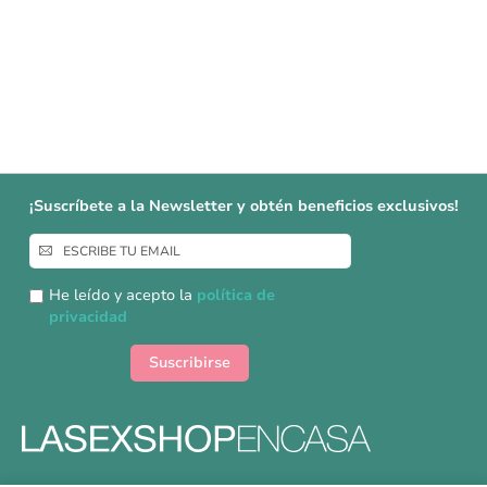
¡Suscríbete a la Newsletter y obtén beneficios exclusivos!
Inscríbase
a
nuestro
He leído y acepto la
política de
boletín
privacidad
de
noticias:
Suscribirse