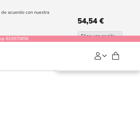
es de acuerdo con nuestra
54,54 €
pp 615970856
Mi cesta
COMPRAR
Anais
Reverie