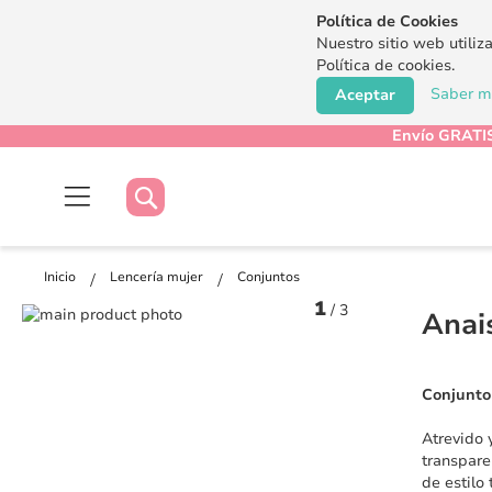
Política de Cookies
Nuestro sitio web utiliz
Política de cookies.
Saber má
Aceptar
Envío GRATIS
Buscar
Buscar
Inicio
Lencería mujer
Conjuntos
1
/
3
Saltar
Anai
al
Saltar
final
al
de
comienzo
Conjunto 
la
de
galería
la
Atrevido 
de
galería
transpare
imágenes
de
de estilo 
imágenes