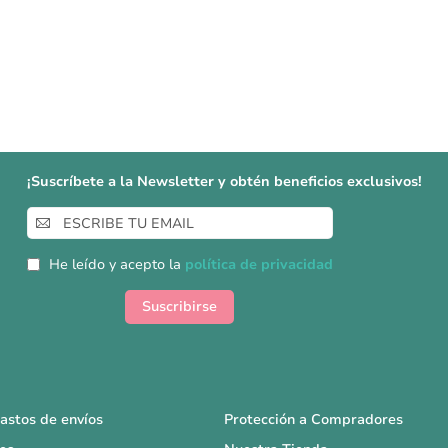
¡Suscríbete a la Newsletter y obtén beneficios exclusivos!
Inscríbase
a
nuestro
He leído y acepto la
política de privacidad
boletín
de
Suscribirse
noticias:
astos de envíos
Protección a Compradores