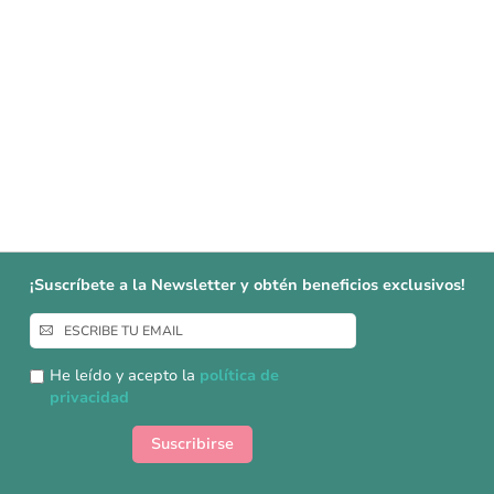
¡Suscríbete a la Newsletter y obtén beneficios exclusivos!
Inscríbase
a
nuestro
He leído y acepto la
política de
boletín
privacidad
de
noticias:
Suscribirse