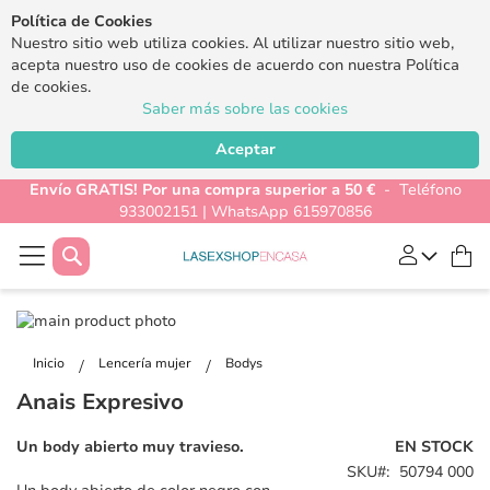
Política de Cookies
Nuestro sitio web utiliza cookies. Al utilizar nuestro sitio web,
acepta nuestro uso de cookies de acuerdo con nuestra Política
de cookies.
Saber más sobre las cookies
Aceptar
Envío GRATIS! Por una compra superior a 50 €
- Teléfono
933002151 | WhatsApp 615970856
Buscar
Mi
Saltar
al
Saltar
final
al
Inicio
Lencería mujer
Bodys
de
comienzo
Anais Expresivo
la
de
galería
la
Un body abierto muy travieso.
EN STOCK
de
galería
SKU
50794 000
imágenes
de