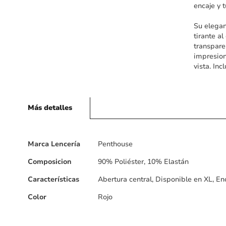
encaje y t
Su elegan
tirante a
transpare
impresion
vista. In
Más detalles
Más
Marca Lencería
Penthouse
detalles
Composicion
90% Poliéster, 10% Elastán
Características
Abertura central, Disponible en XL, En
Color
Rojo