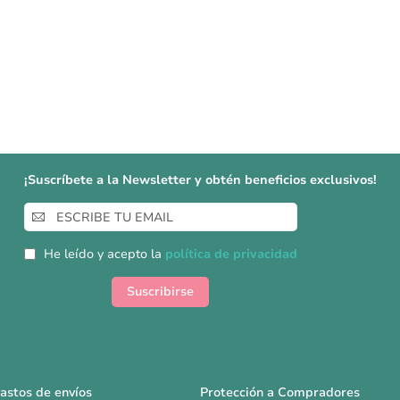
¡Suscríbete a la Newsletter y obtén beneficios exclusivos!
Inscríbase
a
nuestro
He leído y acepto la
política de privacidad
boletín
de
Suscribirse
noticias:
astos de envíos
Protección a Compradores