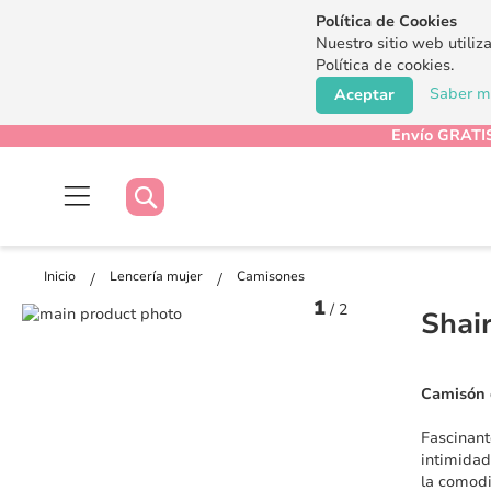
Política de Cookies
Nuestro sitio web utiliz
Política de cookies.
Saber má
Aceptar
Envío GRATIS
Buscar
Buscar
Inicio
Lencería mujer
Camisones
1
/
2
Saltar
Shai
al
Saltar
final
al
de
comienzo
Camisón d
la
de
galería
la
Fascinant
de
galería
intimidad
imágenes
de
la comodi
imágenes