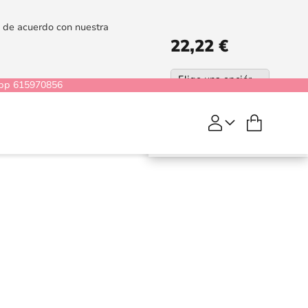
es de acuerdo con nuestra
22,22 €
pp 615970856
Mi cesta
COMPRAR
Shaira
Rojo