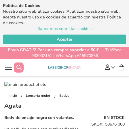
Política de Cookies
Nuestro sitio web utiliza cookies. Al utilizar nuestro sitio web,
acepta nuestro uso de cookies de acuerdo con nuestra Política
de cookies.
Saber más sobre las cookies
Aceptar
Envío GRATIS! Por una compra superior a 50 €
- Teléfono
933002151 | WhatsApp 615970856
Buscar
Mi
Saltar
al
Saltar
final
al
Inicio
Lencería mujer
Bodys
de
comienzo
Agata
la
de
galería
la
Body de encaje negro con volantes.
EN STOCK
de
galería
SKU
50676 000
imágenes
de