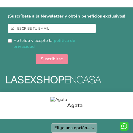
¡Suscríbete a la Newsletter y obtén beneficios exclusivos!
Inscríbase
a
nuestro
He leído y acepto la
política de
boletín
privacidad
de
noticias:
Suscribirse
Formas y gastos de envíos
Agata
Devoluciones
Información Tallas
Protección a Compradores