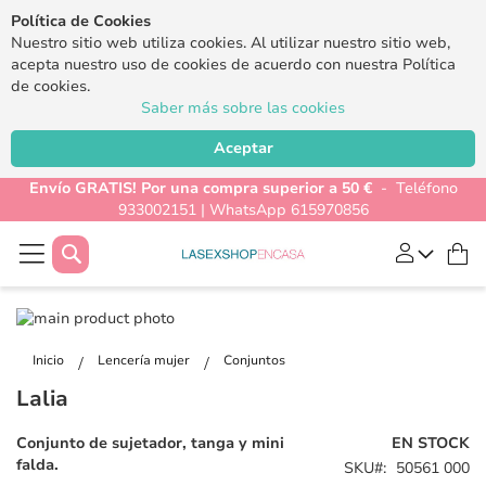
Política de Cookies
Nuestro sitio web utiliza cookies. Al utilizar nuestro sitio web,
acepta nuestro uso de cookies de acuerdo con nuestra Política
de cookies.
Saber más sobre las cookies
Aceptar
Envío GRATIS! Por una compra superior a 50 €
- Teléfono
933002151 | WhatsApp 615970856
Buscar
Mi
Saltar
al
Saltar
final
al
Inicio
Lencería mujer
Conjuntos
de
comienzo
Lalia
la
de
galería
la
Conjunto de sujetador, tanga y mini
EN STOCK
de
galería
falda.
SKU
50561 000
imágenes
de