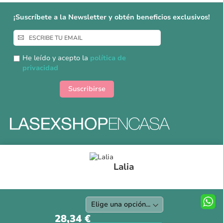
¡Suscríbete a la Newsletter y obtén beneficios exclusivos!
Inscríbase
a
nuestro
He leído y acepto la
política de
boletín
privacidad
de
noticias:
Suscribirse
Formas y gastos de envíos
Lalia
Devoluciones
Información Tallas
Protección a Compradores
Nuestra Tienda
28,34 €