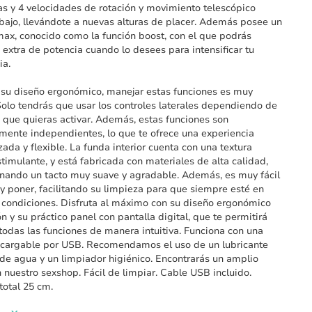
as y 4 velocidades de rotación y movimiento telescópico
abajo, llevándote a nuevas alturas de placer. Además posee un
ax, conocido como la función boost, con el que podrás
n extra de potencia cuando lo desees para intensificar tu
ia.
 su diseño ergonómico, manejar estas funciones es muy
 Solo tendrás que usar los controles laterales dependiendo de
n que quieras activar. Además, estas funciones son
ente independientes, lo que te ofrece una experiencia
zada y flexible. La funda interior cuenta con una textura
estimulante, y está fabricada con materiales de alta calidad,
nando un tacto muy suave y agradable. Además, es muy fácil
 y poner, facilitando su limpieza para que siempre esté en
 condiciones. Disfruta al máximo con su diseño ergonómico
ón y su práctico panel con pantalla digital, que te permitirá
 todas las funciones de manera intuitiva. Funciona con una
ecargable por USB. Recomendamos el uso de un lubricante
de agua y un limpiador higiénico. Encontrarás un amplio
n nuestro sexshop. Fácil de limpiar. Cable USB incluido.
total 25 cm.