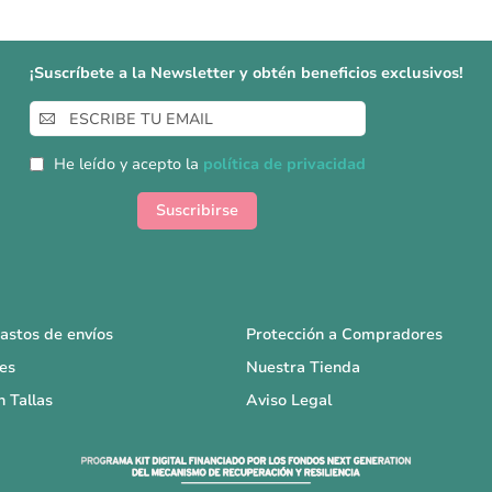
¡Suscríbete a la Newsletter y obtén beneficios exclusivos!
Inscríbase
a
nuestro
He leído y acepto la
política de privacidad
boletín
de
Suscribirse
noticias:
astos de envíos
Protección a Compradores
es
Nuestra Tienda
n Tallas
Aviso Legal