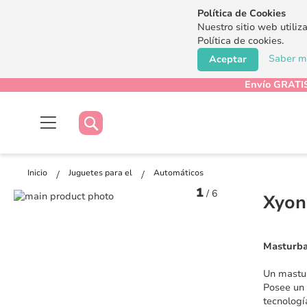
Política de Cookies
Nuestro sitio web utiliz
Política de cookies.
Saber má
Aceptar
Envío GRATIS
Buscar
Buscar
Inicio
Juguetes para el
Automáticos
1
/
6
Saltar
Xyon
al
Saltar
final
al
de
comienzo
Masturba
la
de
galería
la
Un mastur
de
galería
Posee un
imágenes
de
tecnologí
imágenes