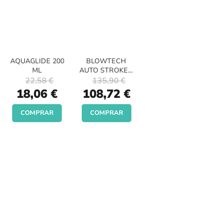
AQUAGLIDE 200
BLOWTECH
ML
AUTO STROKER
MACHINE
22,58 €
135,90 €
Special
Special
18,06 €
108,72 €
Price
Price
COMPRAR
COMPRAR