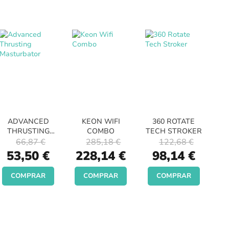
ADVANCED
KEON WIFI
360 ROTATE
THRUSTING
COMBO
TECH STROKER
MASTURBATOR
66,87 €
285,18 €
122,68 €
Special
Special
Special
53,50 €
228,14 €
98,14 €
Price
Price
Price
COMPRAR
COMPRAR
COMPRAR