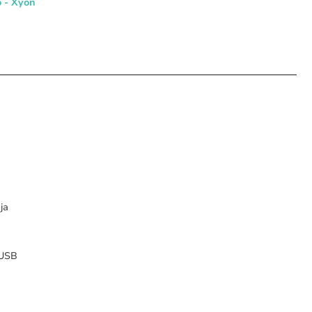
o - Xyon
ja
 USB