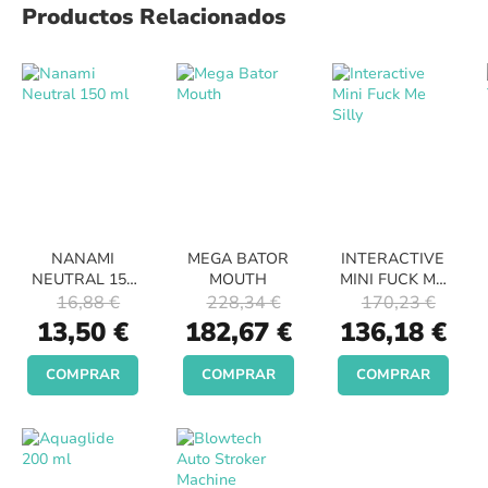
Productos Relacionados
NANAMI
MEGA BATOR
INTERACTIVE
NEUTRAL 150
MOUTH
MINI FUCK ME
ML
SILLY
16,88 €
228,34 €
170,23 €
Special
Special
Special
13,50 €
182,67 €
136,18 €
Price
Price
Price
COMPRAR
COMPRAR
COMPRAR