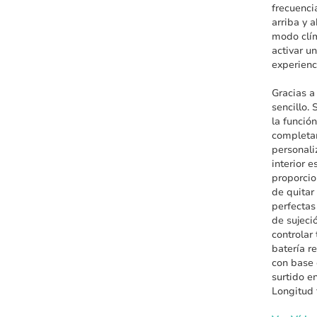
frecuenci
arriba y 
modo clím
activar u
experienc
Gracias a
sencillo.
la funció
completam
personali
interior 
proporcio
de quitar
perfectas
de sujeci
controlar
batería r
con base 
surtido e
Longitud 