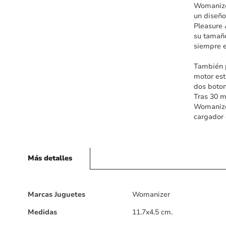
Womanizer
un diseño
Pleasure 
su tamaño
siempre 
También p
motor est
dos boton
Tras 30 m
Womanizer
cargador 
Más detalles
Más
Marcas Juguetes
Womanizer
detalles
Medidas
11.7x4.5 cm.