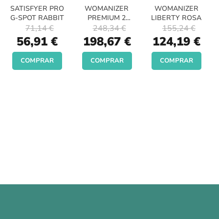
SATISFYER PRO
WOMANIZER
WOMANIZER
G-SPOT RABBIT
PREMIUM 2
LIBERTY ROSA
NEGRO
71,14 €
248,34 €
155,24 €
Special
Special
Special
56,91 €
198,67 €
124,19 €
Price
Price
Price
COMPRAR
COMPRAR
COMPRAR