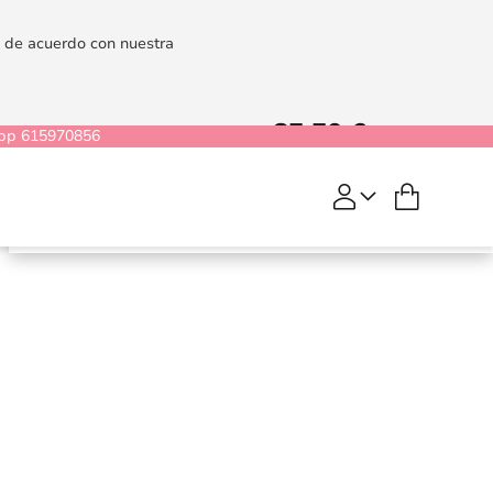
es de acuerdo con nuestra
85,50 €
106,87 €
pp 615970856
Mi cesta
Womanizer Starlet 3
COMPRAR
Rosa