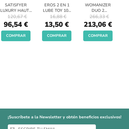
SATISFYER
EROS 2 EN 1
WOMANIZER
LUXURY HAUTE
LUBE TOY 100
DUO 2
COUTURE
ML
GRANATE
120,67 €
16,88 €
266,33 €
Special
Special
Special
96,54 €
13,50 €
213,06 €
Price
Price
Price
COMPRAR
COMPRAR
COMPRAR
¡Suscríbete a la Newsletter y obtén beneficios exclusivos!
Inscríbase