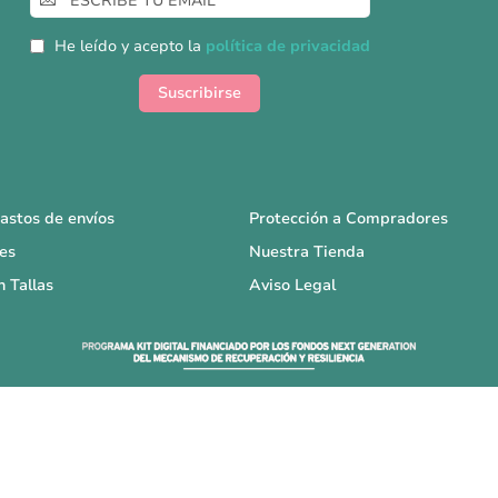
a
nuestro
He leído y acepto la
política de privacidad
boletín
de
Suscribirse
noticias:
astos de envíos
Protección a Compradores
es
Nuestra Tienda
n Tallas
Aviso Legal
Copyright © La Sex Shop en casa