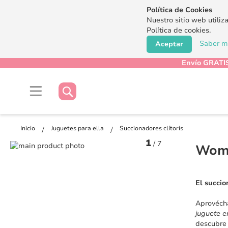
Política de Cookies
Nuestro sitio web utiliz
Política de cookies.
Saber má
Aceptar
Envío GRATIS
Buscar
Buscar
Inicio
Juguetes para ella
Succionadores clítoris
1
/
7
Saltar
Woma
al
Saltar
final
al
de
comienzo
El succio
la
de
galería
la
Aprovécha
de
galería
juguete e
imágenes
de
descubre 
imágenes