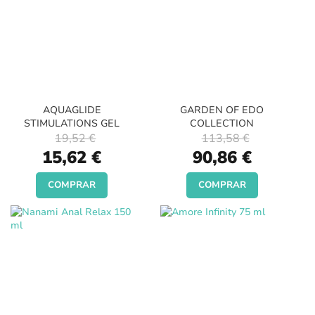
AQUAGLIDE
GARDEN OF EDO
STIMULATIONS GEL
COLLECTION
19,52 €
113,58 €
Special
Special
15,62 €
90,86 €
Price
Price
COMPRAR
COMPRAR