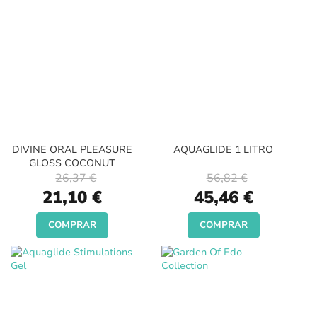
DIVINE ORAL PLEASURE
AQUAGLIDE 1 LITRO
GLOSS COCONUT
26,37 €
56,82 €
Special
Special
21,10 €
45,46 €
Price
Price
COMPRAR
COMPRAR