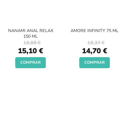
NANAMI ANAL RELAX
AMORE INFINITY 75 ML
150 ML
18,88 €
18,37 €
Special
Special
15,10 €
14,70 €
Price
Price
COMPRAR
COMPRAR