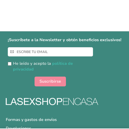
¡Suscríbete a la Newsletter y obtén beneficios exclusivos!
Inscríbase
a
nuestro
He leído y acepto la
política de
boletín
privacidad
de
noticias:
Suscribirse
Formas y gastos de envíos
Devoluciones