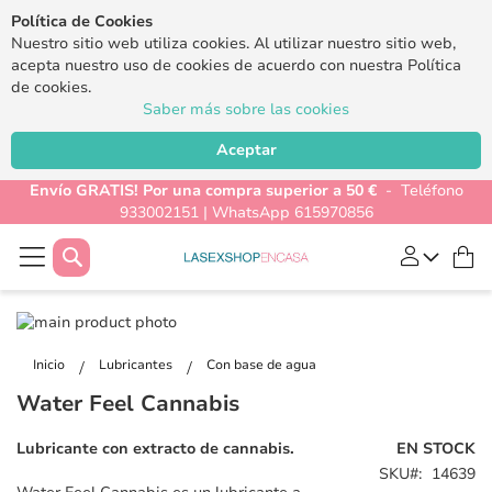
Política de Cookies
Nuestro sitio web utiliza cookies. Al utilizar nuestro sitio web,
acepta nuestro uso de cookies de acuerdo con nuestra Política
de cookies.
Saber más sobre las cookies
Aceptar
Envío GRATIS! Por una compra superior a 50 €
- Teléfono
933002151 | WhatsApp 615970856
Buscar
Mi
Saltar
al
Saltar
final
al
Inicio
Lubricantes
Con base de agua
de
comienzo
Water Feel Cannabis
la
de
galería
la
Lubricante con extracto de cannabis.
EN STOCK
de
galería
SKU
14639
imágenes
de