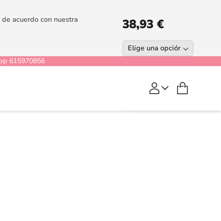
es de acuerdo con nuestra
38,93 €
pp 615970856
COMPRAR
Mi cesta
Vermain