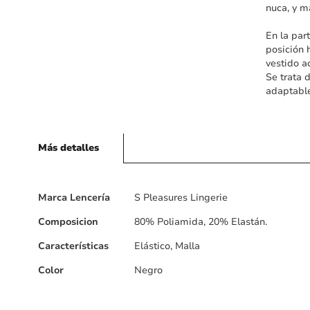
nuca, y m
En la par
posición 
vestido a
Se trata 
adaptable
Más detalles
Más
Marca Lencería
S Pleasures Lingerie
detalles
Composicion
80% Poliamida, 20% Elastán.
Características
Elástico, Malla
Color
Negro