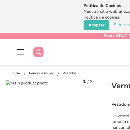
Política de Cookies
Nuestro sitio web utiliz
Política de cookies.
Saber má
Aceptar
Envío GRATIS
Buscar
Buscar
Inicio
Lencería mujer
Vestidos
1
/
2
Saltar
Verm
al
Saltar
final
al
de
comienzo
Vestido e
la
de
galería
la
Un vestid
de
galería
tamaño me
imágenes
de
horizonta
imágenes