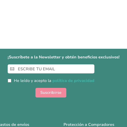
¡Suscríbete a la Newsletter y obtén beneficios exclusivos!
Inscríbase
a
nuestro
He leído y acepto la
política de privacidad
boletín
de
Suscribirse
noticias:
astos de envíos
Protección a Compradores