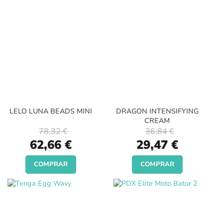
LELO LUNA BEADS MINI
DRAGON INTENSIFYING
CREAM
78,32 €
36,84 €
Special
Special
62,66 €
29,47 €
Price
Price
COMPRAR
COMPRAR