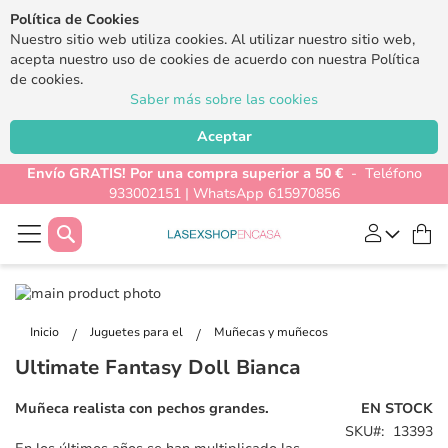
Política de Cookies
Nuestro sitio web utiliza cookies. Al utilizar nuestro sitio web,
acepta nuestro uso de cookies de acuerdo con nuestra Política
de cookies.
Saber más sobre las cookies
Aceptar
Envío GRATIS! Por una compra superior a 50 €
- Teléfono
933002151 | WhatsApp 615970856
Buscar
Mi
Saltar
al
Saltar
final
al
Inicio
Juguetes para el
Muñecas y muñecos
de
comienzo
Ultimate Fantasy Doll Bianca
la
de
galería
la
Muñeca realista con pechos grandes.
EN STOCK
de
galería
SKU
13393
imágenes
de