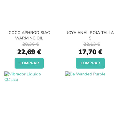
COCO APHRODISIAC
JOYA ANAL ROJA TALLA
WARMING OIL
S
28,36 €
22,13 €
Special
Special
22,69 €
17,70 €
Price
Price
COMPRAR
COMPRAR