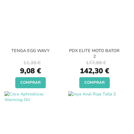
TENGA EGG WAVY
PDX ELITE MOTO BATOR
2
11,35 €
177,88 €
Special
Special
9,08 €
142,30 €
Price
Price
COMPRAR
COMPRAR