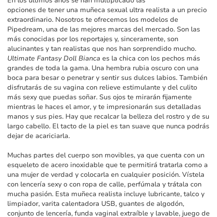
En los últimos años se han multiplicado las
imágenes
opciones de tener una muñeca sexual ultra realista a un precio
extraordinario. Nosotros te ofrecemos los modelos de
Pipedream, una de las mejores marcas del mercado. Son las
más conocidas por los reportajes y, sinceramente, son
alucinantes y tan realistas que nos han sorprendido mucho.
Ultimate Fantasy Doll Bianca
es la chica con los pechos más
grandes de toda la gama. Una hembra rubia oscuro con una
boca para besar o penetrar y sentir sus dulces labios. También
disfrutarás de su vagina con relieve estimulante y del culito
más sexy que puedas soñar. Sus ojos te mirarán fijamente
mientras le haces el amor, y te impresionarán sus detalladas
manos y sus pies. Hay que recalcar la belleza del rostro y de su
largo cabello. El tacto de la piel es tan suave que nunca podrás
dejar de acariciarla.
Muchas partes del cuerpo son movibles, ya que cuenta con un
esqueleto de acero inoxidable que te permitirá tratarla como a
una mujer de verdad y colocarla en cualquier posición. Vístela
con lencería sexy o con ropa de calle, perfúmala y trátala con
mucha pasión. Esta muñeca realista incluye lubricante, talco y
limpiador, varita calentadora USB, guantes de algodón,
conjunto de lencería, funda vaginal extraíble y lavable, juego de