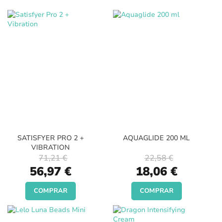
SATISFYER PRO 2 +
AQUAGLIDE 200 ML
VIBRATION
71,21 €
22,58 €
Special
Special
56,97 €
18,06 €
Price
Price
COMPRAR
COMPRAR