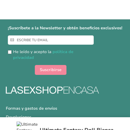
¡Suscríbete a la Newsletter y obtén beneficios exclusivos!
Inscríbase
a
nuestro
He leído y acepto la
política de
boletín
privacidad
de
noticias:
Suscribirse
Formas y gastos de envíos
Devoluciones
Información Tallas