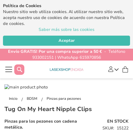
Política de Cookies
Nuestro sitio web utiliza cookies. Al utilizar nuestro sitio web,
acepta nuestro uso de cookies de acuerdo con nuestra Política
de cookies.
Saber más sobre las cookies
Aceptar
Envío GRATIS! Por una compra superior a 50 €
- Teléfono
933002151 | WhatsApp 615970856
Buscar
Mi
Saltar
al
Saltar
final
al
Inicio
BDSM
Pinzas para pezones
de
comienzo
Tug On My Heart Nipple Clips
la
de
galería
la
Pinzas para los pezones con cadena
EN STOCK
de
galería
metálica.
SKU
15122
imágenes
de