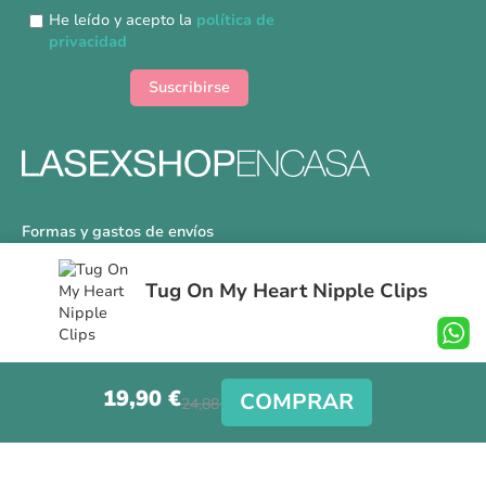
nuestro
He leído y acepto la
política de
boletín
privacidad
de
noticias:
Suscribirse
Formas y gastos de envíos
Devoluciones
Tug On My Heart Nipple Clips
Información Tallas
Protección a Compradores
Nuestra Tienda
19,90 €
Aviso Legal
COMPRAR
24,88 €
Síguenos en nuestras redes sociales